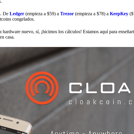
.
s. De
Ledger
(empieza a $59) a
Trezor
(empieza a $78) a
KeepKey
($
ltcoins congelados.
ra hardware nuevo, sí, ¡hicimos los cálculos! Estamos aquí para enseña
en casa.