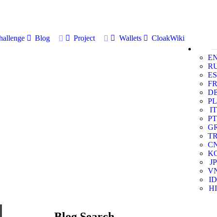
allenge
Blog
Project
Wallets
CloakWiki
E
R
ES
F
D
PL
IT
PT
G
T
C
K
JP
V
ID
HI
Blog Search