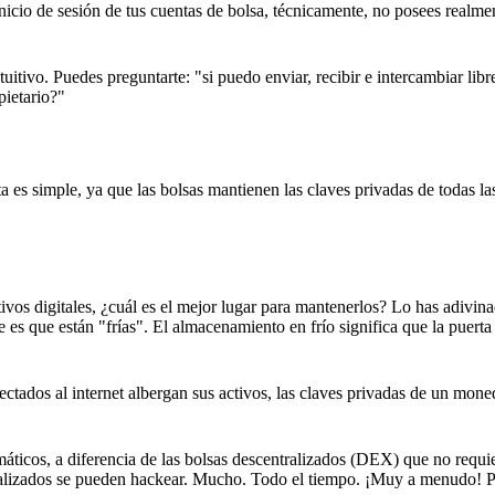
icio de sesión de tus cuentas de bolsa, técnicamente, no posees realmen
tuitivo. Puedes preguntarte: "si puedo enviar, recibir e intercambiar lib
pietario?"
ta es simple, ya que las bolsas mantienen las claves privadas de todas la
ivos digitales, ¿cuál es el mejor lugar para mantenerlos? Lo has adivi
es que están "frías". El almacenamiento en frío significa que la puerta
ectados al internet albergan sus activos, las claves privadas de un mone
rmáticos, a diferencia de las bolsas descentralizados (DEX) que no requi
ntralizados se pueden hackear. Mucho. Todo el tiempo. ¡Muy a menudo! P