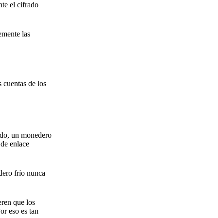
te el cifrado
remente las
s cuentas de los
nado, un monedero
 de enlace
dero frío nunca
eren que los
or eso es tan