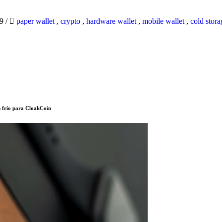
19
/
paper wallet
,
crypto
,
hardware wallet
,
mobile wallet
,
cold stora
 frío para CloakCoin