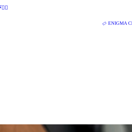
🕵‍♂
ENIGMA Ch