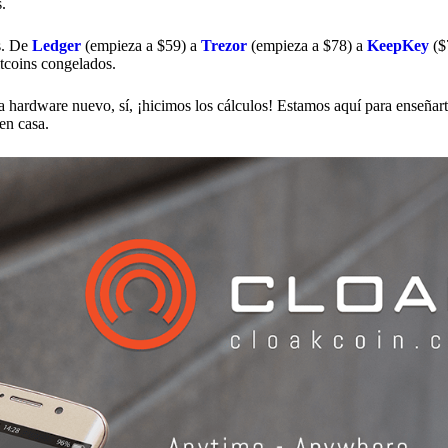
.
s. De
Ledger
(empieza a $59) a
Trezor
(empieza a $78) a
KeepKey
($
ltcoins congelados.
ra hardware nuevo, sí, ¡hicimos los cálculos! Estamos aquí para enseña
en casa.