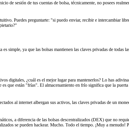
icio de sesión de tus cuentas de bolsa, técnicamente, no posees realmen
tuitivo. Puedes preguntarte: "si puedo enviar, recibir e intercambiar lib
pietario?"
ta es simple, ya que las bolsas mantienen las claves privadas de todas la
ivos digitales, ¿cuál es el mejor lugar para mantenerlos? Lo has adivi
es que están "frías". El almacenamiento en frío significa que la puerta
ectados al internet albergan sus activos, las claves privadas de un mone
rmáticos, a diferencia de las bolsas descentralizados (DEX) que no requi
ntralizados se pueden hackear. Mucho. Todo el tiempo. ¡Muy a menudo! P