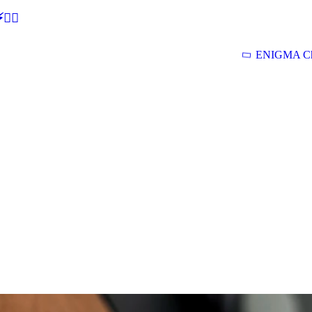
🕵‍♂
ENIGMA Ch