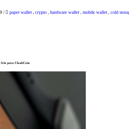
19
/
paper wallet
,
crypto
,
hardware wallet
,
mobile wallet
,
cold stora
 frío para CloakCoin