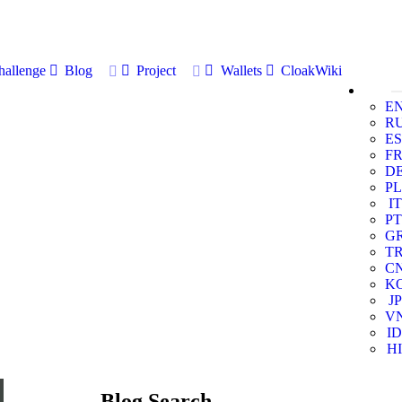
allenge
Blog
Project
Wallets
CloakWiki
E
R
ES
F
D
PL
IT
PT
G
T
C
K
JP
V
ID
HI
Blog Search