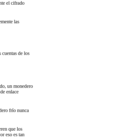
te el cifrado
remente las
s cuentas de los
nado, un monedero
 de enlace
dero frío nunca
eren que los
or eso es tan