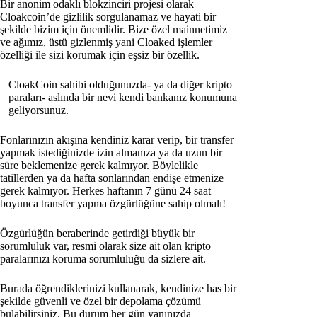
Bir anonim odaklı blokzinciri projesi olarak
Cloakcoin’de gizlilik sorgulanamaz ve hayati bir
şekilde bizim için önemlidir. Bize özel mainnetimiz
ve ağımız, üstü gizlenmiş yani Cloaked işlemler
özelliği ile sizi korumak için eşsiz bir özellik.
CloakCoin sahibi olduğunuzda- ya da diğer kripto
paraları- aslında bir nevi kendi bankanız konumuna
geliyorsunuz.
Fonlarınızın akışına kendiniz karar verip, bir transfer
yapmak istediğinizde izin almanıza ya da uzun bir
süre beklemenize gerek kalmıyor. Böylelikle
tatillerden ya da hafta sonlarından endişe etmenize
gerek kalmıyor. Herkes haftanın 7 günü 24 saat
boyunca transfer yapma özgürlüğüne sahip olmalı!
Özgürlüğün beraberinde getirdiği büyük bir
sorumluluk var, resmi olarak size ait olan kripto
paralarınızı koruma sorumluluğu da sizlere ait.
Burada öğrendiklerinizi kullanarak, kendinize has bir
şekilde güvenli ve özel bir depolama çözümü
bulabilirsiniz. Bu durum her gün yanınızda