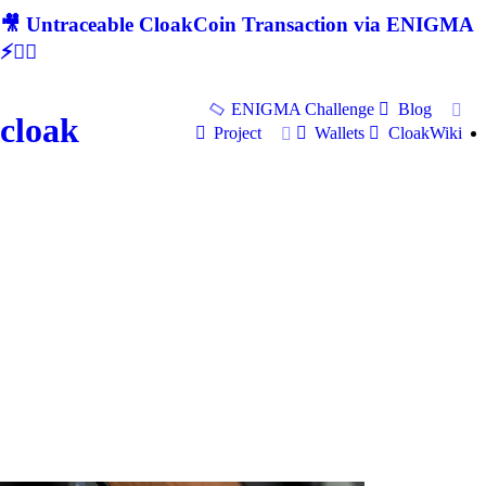
🎥 Untraceable CloakCoin Transaction via ENIGMA
⚡🕵‍♂
ENIGMA Challenge
Blog
cloak
Project
Wallets
CloakWiki