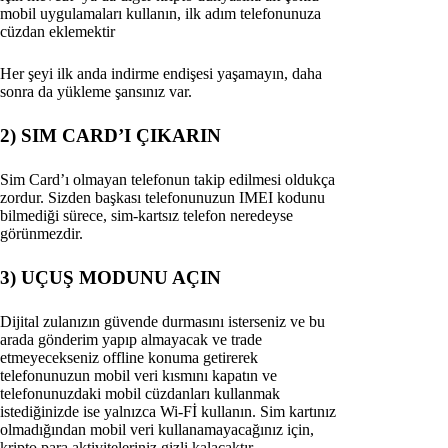
mobil uygulamaları kullanın, ilk adım telefonunuza
cüzdan eklemektir
Her şeyi ilk anda indirme endişesi yaşamayın, daha
sonra da yükleme şansınız var.
2) SIM CARD’I ÇIKARIN
Sim Card’ı olmayan telefonun takip edilmesi oldukça
zordur. Sizden başkası telefonunuzun IMEI kodunu
bilmediği sürece, sim-kartsız telefon neredeyse
görünmezdir.
3) UÇUŞ MODUNU AÇIN
Dijital zulanızın güvende durmasını isterseniz ve bu
arada gönderim yapıp almayacak ve trade
etmeyecekseniz offline konuma getirerek
telefonunuzun mobil veri kısmını kapatın ve
telefonunuzdaki mobil cüzdanları kullanmak
istediğinizde ise yalnızca Wi-Fİ kullanın. Sim kartınız
olmadığından mobil veri kullanamayacağınız için,
kripto para aktiviteleriniz gizli kalacaktır.