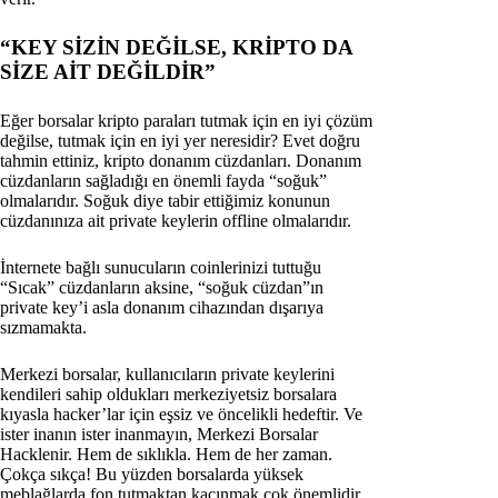
“KEY SİZİN DEĞİLSE, KRİPTO DA
SİZE AİT DEĞİLDİR”
Eğer borsalar kripto paraları tutmak için en iyi çözüm
değilse, tutmak için en iyi yer neresidir? Evet doğru
tahmin ettiniz, kripto donanım cüzdanları. Donanım
cüzdanların sağladığı en önemli fayda “soğuk”
olmalarıdır. Soğuk diye tabir ettiğimiz konunun
cüzdanınıza ait private keylerin offline olmalarıdır.
İnternete bağlı sunucuların coinlerinizi tuttuğu
“Sıcak” cüzdanların aksine, “soğuk cüzdan”ın
private key’i asla donanım cihazından dışarıya
sızmamakta.
Merkezi borsalar, kullanıcıların private keylerini
kendileri sahip oldukları merkeziyetsiz borsalara
kıyasla hacker’lar için eşsiz ve öncelikli hedeftir. Ve
ister inanın ister inanmayın, Merkezi Borsalar
Hacklenir. Hem de sıklıkla. Hem de her zaman.
Çokça sıkça! Bu yüzden borsalarda yüksek
meblağlarda fon tutmaktan kaçınmak çok önemlidir.