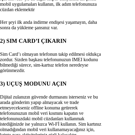
mobil uygulamaları kullanın, ilk adım telefonunuza
cüzdan eklemektir
Her şeyi ilk anda indirme endişesi yaşamayın, daha
sonra da yükleme şansınız var.
2) SIM CARD’I ÇIKARIN
Sim Card’ı olmayan telefonun takip edilmesi oldukça
zordur. Sizden başkası telefonunuzun IMEI kodunu
bilmediği sürece, sim-kartsız telefon neredeyse
görünmezdir.
3) UÇUŞ MODUNU AÇIN
Dijital zulanızın güvende durmasını isterseniz ve bu
arada gönderim yapıp almayacak ve trade
etmeyecekseniz offline konuma getirerek
telefonunuzun mobil veri kısmını kapatın ve
telefonunuzdaki mobil cüzdanları kullanmak
istediğinizde ise yalnızca Wi-Fİ kullanın. Sim kartınız
olmadığından mobil veri kullanamayacağınız için,
kripto para aktiviteleriniz gizli kalacaktır.