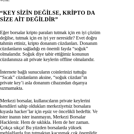
“KEY SİZİN DEĞİLSE, KRİPTO DA
SİZE AİT DEĞİLDİR”
Eğer borsalar kripto paraları tutmak için en iyi çözüm
değilse, tutmak için en iyi yer neresidir? Evet doğru
tahmin ettiniz, kripto donanım cüzdanları. Donanım
cüzdanların sağladığı en önemli fayda “soğuk”
olmalarıdır. Soğuk diye tabir ettiğimiz konunun
cüzdanınıza ait private keylerin offline olmalarıdır.
İnternete bağlı sunucuların coinlerinizi tuttuğu
“Sıcak” cüzdanların aksine, “soğuk cüzdan”ın
private key’i asla donanım cihazından dışarıya
sızmamakta.
Merkezi borsalar, kullanıcıların private keylerini
kendileri sahip oldukları merkeziyetsiz borsalara
kıyasla hacker’lar için eşsiz ve öncelikli hedeftir. Ve
ister inanın ister inanmayın, Merkezi Borsalar
Hacklenir. Hem de sıklıkla. Hem de her zaman.
Çokça sıkça! Bu yüzden borsalarda yüksek
meblağlarda fon tutmaktan kaçınmak çok önemlidir.