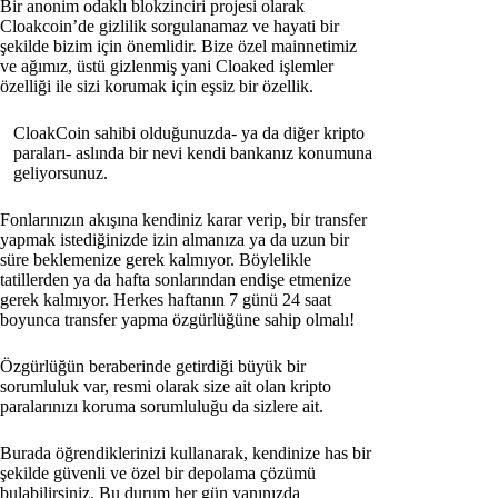
Bir anonim odaklı blokzinciri projesi olarak
Cloakcoin’de gizlilik sorgulanamaz ve hayati bir
şekilde bizim için önemlidir. Bize özel mainnetimiz
ve ağımız, üstü gizlenmiş yani Cloaked işlemler
özelliği ile sizi korumak için eşsiz bir özellik.
CloakCoin sahibi olduğunuzda- ya da diğer kripto
paraları- aslında bir nevi kendi bankanız konumuna
geliyorsunuz.
Fonlarınızın akışına kendiniz karar verip, bir transfer
yapmak istediğinizde izin almanıza ya da uzun bir
süre beklemenize gerek kalmıyor. Böylelikle
tatillerden ya da hafta sonlarından endişe etmenize
gerek kalmıyor. Herkes haftanın 7 günü 24 saat
boyunca transfer yapma özgürlüğüne sahip olmalı!
Özgürlüğün beraberinde getirdiği büyük bir
sorumluluk var, resmi olarak size ait olan kripto
paralarınızı koruma sorumluluğu da sizlere ait.
Burada öğrendiklerinizi kullanarak, kendinize has bir
şekilde güvenli ve özel bir depolama çözümü
bulabilirsiniz. Bu durum her gün yanınızda