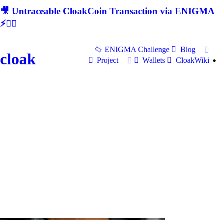
🎥 Untraceable CloakCoin Transaction via ENIGMA
⚡🕵‍♂
ENIGMA Challenge
Blog
cloak
Project
Wallets
CloakWiki