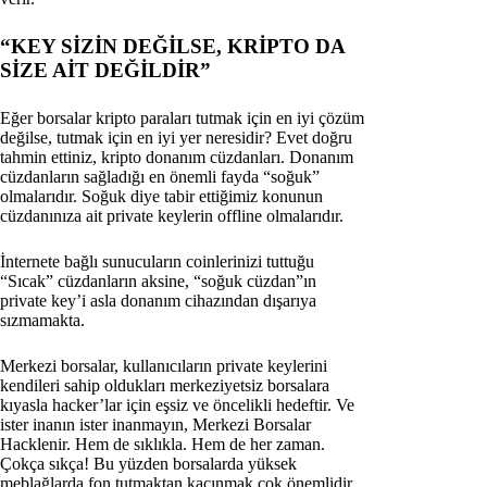
“KEY SİZİN DEĞİLSE, KRİPTO DA
SİZE AİT DEĞİLDİR”
Eğer borsalar kripto paraları tutmak için en iyi çözüm
değilse, tutmak için en iyi yer neresidir? Evet doğru
tahmin ettiniz, kripto donanım cüzdanları. Donanım
cüzdanların sağladığı en önemli fayda “soğuk”
olmalarıdır. Soğuk diye tabir ettiğimiz konunun
cüzdanınıza ait private keylerin offline olmalarıdır.
İnternete bağlı sunucuların coinlerinizi tuttuğu
“Sıcak” cüzdanların aksine, “soğuk cüzdan”ın
private key’i asla donanım cihazından dışarıya
sızmamakta.
Merkezi borsalar, kullanıcıların private keylerini
kendileri sahip oldukları merkeziyetsiz borsalara
kıyasla hacker’lar için eşsiz ve öncelikli hedeftir. Ve
ister inanın ister inanmayın, Merkezi Borsalar
Hacklenir. Hem de sıklıkla. Hem de her zaman.
Çokça sıkça! Bu yüzden borsalarda yüksek
meblağlarda fon tutmaktan kaçınmak çok önemlidir.