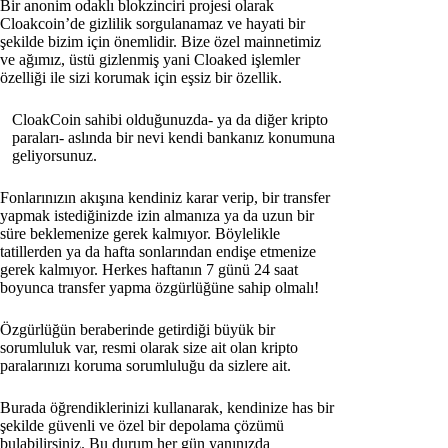
Bir anonim odaklı blokzinciri projesi olarak
Cloakcoin’de gizlilik sorgulanamaz ve hayati bir
şekilde bizim için önemlidir. Bize özel mainnetimiz
ve ağımız, üstü gizlenmiş yani Cloaked işlemler
özelliği ile sizi korumak için eşsiz bir özellik.
CloakCoin sahibi olduğunuzda- ya da diğer kripto
paraları- aslında bir nevi kendi bankanız konumuna
geliyorsunuz.
Fonlarınızın akışına kendiniz karar verip, bir transfer
yapmak istediğinizde izin almanıza ya da uzun bir
süre beklemenize gerek kalmıyor. Böylelikle
tatillerden ya da hafta sonlarından endişe etmenize
gerek kalmıyor. Herkes haftanın 7 günü 24 saat
boyunca transfer yapma özgürlüğüne sahip olmalı!
Özgürlüğün beraberinde getirdiği büyük bir
sorumluluk var, resmi olarak size ait olan kripto
paralarınızı koruma sorumluluğu da sizlere ait.
Burada öğrendiklerinizi kullanarak, kendinize has bir
şekilde güvenli ve özel bir depolama çözümü
bulabilirsiniz. Bu durum her gün yanınızda