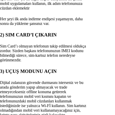
mobil uygulamaları kullanın, ilk adım telefonunuza
cüzdan eklemektir
Her şeyi ilk anda indirme endişesi yaşamayın, daha
sonra da yükleme şansınız var.
2) SIM CARD’I ÇIKARIN
Sim Card’ı olmayan telefonun takip edilmesi oldukça
zordur. Sizden başkası telefonunuzun IMEI kodunu
bilmediği sürece, sim-kartsız telefon neredeyse
görünmezdir.
3) UÇUŞ MODUNU AÇIN
Dijital zulanızın güvende durmasını isterseniz ve bu
arada gönderim yapıp almayacak ve trade
etmeyecekseniz offline konuma getirerek
telefonunuzun mobil veri kısmını kapatın ve
telefonunuzdaki mobil cüzdanları kullanmak
istediğinizde ise yalnızca Wi-Fİ kullanın. Sim kartınız
olmadığından mobil veri kullanamayacağınız için,
kripto para aktiviteleriniz gizli kalacaktır.