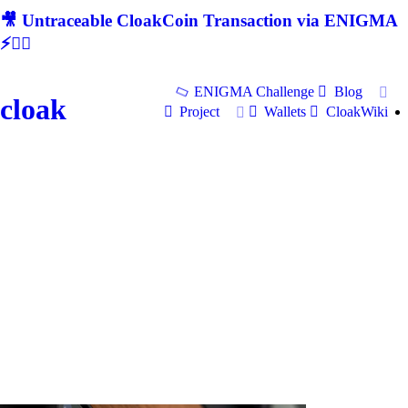
🎥 Untraceable CloakCoin Transaction via ENIGMA
⚡🕵‍♂
ENIGMA Challenge
Blog
cloak
Project
Wallets
CloakWiki