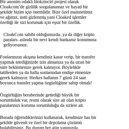
Bir anonim odaklı blokzinciri projesi olarak
Cloakcoin’de gizlilik sorgulanamaz ve hayati bir
şekilde bizim için önemlidir. Bize özel mainnetimiz
ve ağımız, üstü gizlenmiş yani Cloaked işlemler
özelliği ile sizi korumak için eşsiz bir özellik.
CloakCoin sahibi olduğunuzda- ya da diğer kripto
paraları- aslında bir nevi kendi bankanız konumuna
geliyorsunuz.
Fonlarınızın akışına kendiniz karar verip, bir transfer
yapmak istediğinizde izin almanıza ya da uzun bir
süre beklemenize gerek kalmıyor. Böylelikle
tatillerden ya da hafta sonlarından endişe etmenize
gerek kalmıyor. Herkes haftanın 7 günü 24 saat
boyunca transfer yapma özgürlüğüne sahip olmalı!
Özgürlüğün beraberinde getirdiği büyük bir
sorumluluk var, resmi olarak size ait olan kripto
paralarınızı koruma sorumluluğu da sizlere ait.
Burada öğrendiklerinizi kullanarak, kendinize has bir
şekilde güvenli ve özel bir depolama çözümü
bulabilirsiniz. Bu durum her gün yanınızda