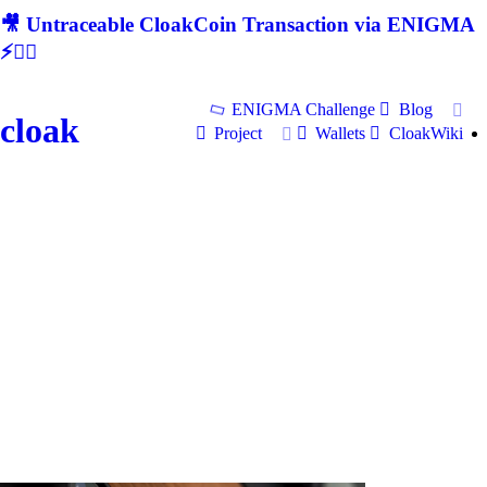
🎥 Untraceable CloakCoin Transaction via ENIGMA
⚡🕵‍♂
ENIGMA Challenge
Blog
cloak
Project
Wallets
CloakWiki