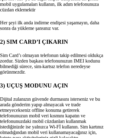
mobil uygulamaları kullanın, ilk adım telefonunuza
cüzdan eklemektir
Her şeyi ilk anda indirme endişesi yaşamayın, daha
sonra da yükleme şansınız var.
2) SIM CARD’I ÇIKARIN
Sim Card’ı olmayan telefonun takip edilmesi oldukça
zordur. Sizden başkası telefonunuzun IMEI kodunu
bilmediği sürece, sim-kartsız telefon neredeyse
görünmezdir.
3) UÇUŞ MODUNU AÇIN
Dijital zulanızın güvende durmasını isterseniz ve bu
arada gönderim yapıp almayacak ve trade
etmeyecekseniz offline konuma getirerek
telefonunuzun mobil veri kısmını kapatın ve
telefonunuzdaki mobil cüzdanları kullanmak
istediğinizde ise yalnızca Wi-Fİ kullanın. Sim kartınız
olmadığından mobil veri kullanamayacağınız için,
kripto para aktiviteleriniz gizli kalacaktır.