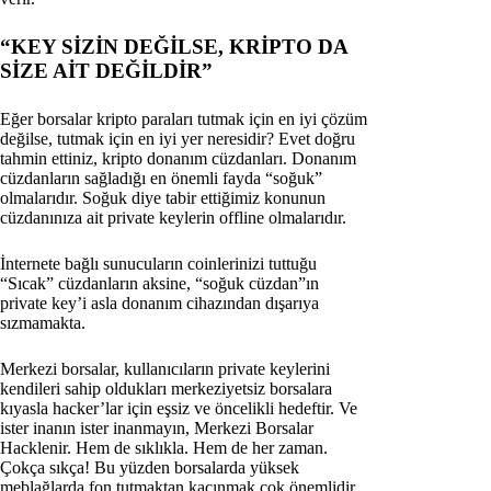
“KEY SİZİN DEĞİLSE, KRİPTO DA
SİZE AİT DEĞİLDİR”
Eğer borsalar kripto paraları tutmak için en iyi çözüm
değilse, tutmak için en iyi yer neresidir? Evet doğru
tahmin ettiniz, kripto donanım cüzdanları. Donanım
cüzdanların sağladığı en önemli fayda “soğuk”
olmalarıdır. Soğuk diye tabir ettiğimiz konunun
cüzdanınıza ait private keylerin offline olmalarıdır.
İnternete bağlı sunucuların coinlerinizi tuttuğu
“Sıcak” cüzdanların aksine, “soğuk cüzdan”ın
private key’i asla donanım cihazından dışarıya
sızmamakta.
Merkezi borsalar, kullanıcıların private keylerini
kendileri sahip oldukları merkeziyetsiz borsalara
kıyasla hacker’lar için eşsiz ve öncelikli hedeftir. Ve
ister inanın ister inanmayın, Merkezi Borsalar
Hacklenir. Hem de sıklıkla. Hem de her zaman.
Çokça sıkça! Bu yüzden borsalarda yüksek
meblağlarda fon tutmaktan kaçınmak çok önemlidir.