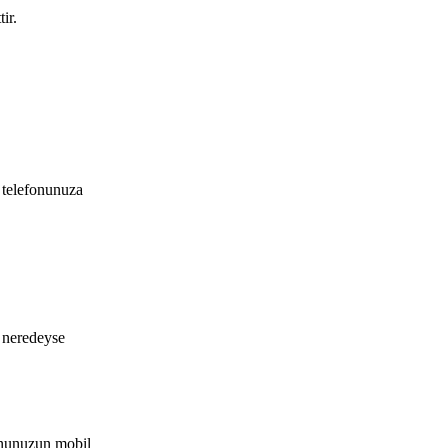
ir.
m telefonunuza
n neredeyse
fonunuzun mobil