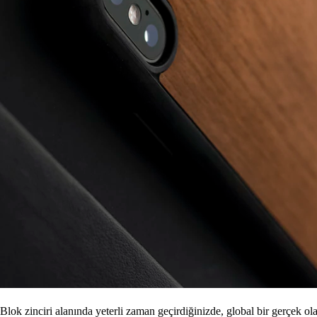
Blok zinciri alanında yeterli zaman geçirdiğinizde, global bir gerçek ola