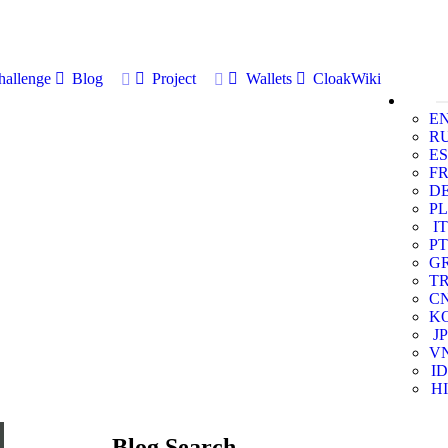
allenge
Blog
Project
Wallets
CloakWiki
E
R
ES
F
D
PL
IT
PT
G
T
C
K
JP
V
ID
HI
Blog Search