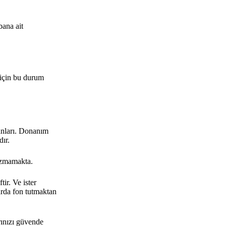
bana ait
u için bu durum
danları. Donanım
dır.
sızmamakta.
tir. Ve ister
rda fon tutmaktan
rınızı güvende