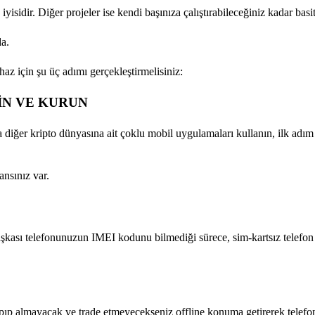
yisidir. Diğer projeler ise kendi başınıza çalıştırabileceğiniz kadar basitt
da.
haz için şu üç adımı gerçekleştirmelisiniz:
İN VE KURUN
 diğer kripto dünyasına ait çoklu mobil uygulamaları kullanın, ilk adı
nsınız var.
aşkası telefonunuzun IMEI kodunu bilmediği sürece, sim-kartsız telefo
yapıp almayacak ve trade etmeyecekseniz offline konuma getirerek tele