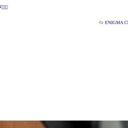
🕵‍♂
ENIGMA Ch