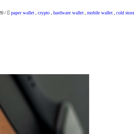
20
/
paper wallet
,
crypto
,
hardware wallet
,
mobile wallet
,
cold stor