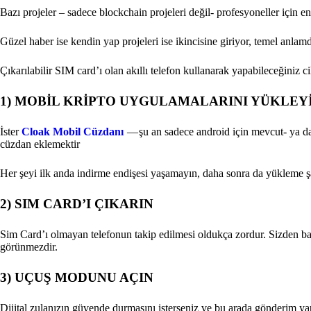
Bazı projeler – sadece blockchain projeleri değil- profesyoneller için en i
Güzel haber ise kendin yap projeleri ise ikincisine giriyor, temel anlam
Çıkarılabilir SIM card’ı olan akıllı telefon kullanarak yapabileceğiniz ci
1) MOBİL KRİPTO UYGULAMALARINI YÜKLEY
İster
Cloak Mobil Cüzdanı
— şu an sadece android için mevcut- ya da
cüzdan eklemektir
Her şeyi ilk anda indirme endişesi yaşamayın, daha sonra da yükleme şa
2) SIM CARD’I ÇIKARIN
Sim Card’ı olmayan telefonun takip edilmesi oldukça zordur. Sizden b
görünmezdir.
3) UÇUŞ MODUNU AÇIN
Dijital zulanızın güvende durmasını isterseniz ve bu arada gönderim 