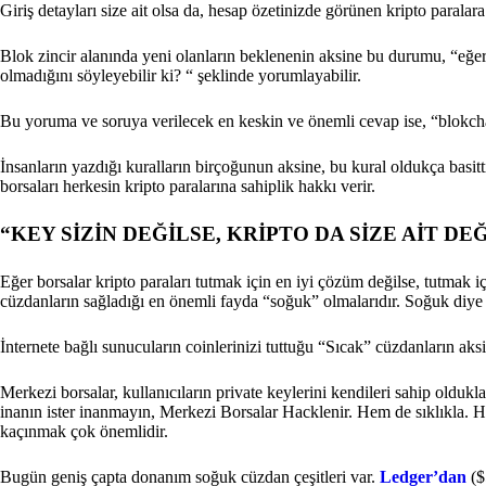
Giriş detayları size ait olsa da, hesap özetinizde görünen kripto paral
Blok zincir alanında yeni olanların beklenenin aksine bu durumu, “eğer 
olmadığını söyleyebilir ki? “ şeklinde yorumlayabilir.
Bu yoruma ve soruya verilecek en keskin ve önemli cevap ise, “blokc
İnsanların yazdığı kuralların birçoğunun aksine, bu kural oldukça basitt
borsaları herkesin kripto paralarına sahiplik hakkı verir.
“KEY SİZİN DEĞİLSE, KRİPTO DA SİZE AİT DE
Eğer borsalar kripto paraları tutmak için en iyi çözüm değilse, tutmak 
cüzdanların sağladığı en önemli fayda “soğuk” olmalarıdır. Soğuk diye t
İnternete bağlı sunucuların coinlerinizi tuttuğu “Sıcak” cüzdanların a
Merkezi borsalar, kullanıcıların private keylerini kendileri sahip oldukla
inanın ister inanmayın, Merkezi Borsalar Hacklenir. Hem de sıklıkla.
kaçınmak çok önemlidir.
Bugün geniş çapta donanım soğuk cüzdan çeşitleri var.
Ledger’dan
($