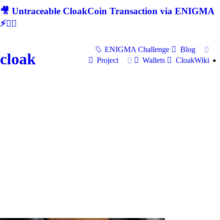
🎥 Untraceable CloakCoin Transaction via ENIGMA
⚡🕵‍♂
ENIGMA Challenge
Blog
cloak
Project
Wallets
CloakWiki