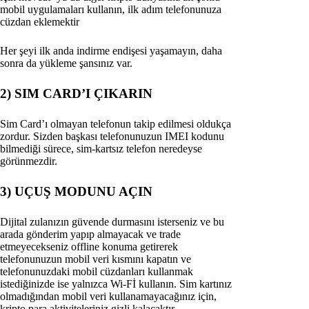
mobil uygulamaları kullanın, ilk adım telefonunuza
cüzdan eklemektir
Her şeyi ilk anda indirme endişesi yaşamayın, daha
sonra da yükleme şansınız var.
2) SIM CARD’I ÇIKARIN
Sim Card’ı olmayan telefonun takip edilmesi oldukça
zordur. Sizden başkası telefonunuzun IMEI kodunu
bilmediği sürece, sim-kartsız telefon neredeyse
görünmezdir.
3) UÇUŞ MODUNU AÇIN
Dijital zulanızın güvende durmasını isterseniz ve bu
arada gönderim yapıp almayacak ve trade
etmeyecekseniz offline konuma getirerek
telefonunuzun mobil veri kısmını kapatın ve
telefonunuzdaki mobil cüzdanları kullanmak
istediğinizde ise yalnızca Wi-Fİ kullanın. Sim kartınız
olmadığından mobil veri kullanamayacağınız için,
kripto para aktiviteleriniz gizli kalacaktır.