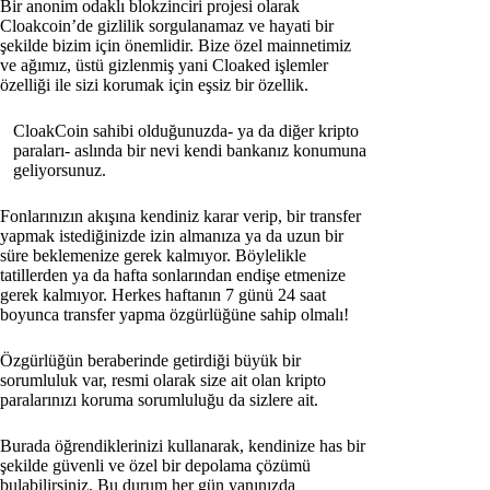
Bir anonim odaklı blokzinciri projesi olarak
Cloakcoin’de gizlilik sorgulanamaz ve hayati bir
şekilde bizim için önemlidir. Bize özel mainnetimiz
ve ağımız, üstü gizlenmiş yani Cloaked işlemler
özelliği ile sizi korumak için eşsiz bir özellik.
CloakCoin sahibi olduğunuzda- ya da diğer kripto
paraları- aslında bir nevi kendi bankanız konumuna
geliyorsunuz.
Fonlarınızın akışına kendiniz karar verip, bir transfer
yapmak istediğinizde izin almanıza ya da uzun bir
süre beklemenize gerek kalmıyor. Böylelikle
tatillerden ya da hafta sonlarından endişe etmenize
gerek kalmıyor. Herkes haftanın 7 günü 24 saat
boyunca transfer yapma özgürlüğüne sahip olmalı!
Özgürlüğün beraberinde getirdiği büyük bir
sorumluluk var, resmi olarak size ait olan kripto
paralarınızı koruma sorumluluğu da sizlere ait.
Burada öğrendiklerinizi kullanarak, kendinize has bir
şekilde güvenli ve özel bir depolama çözümü
bulabilirsiniz. Bu durum her gün yanınızda