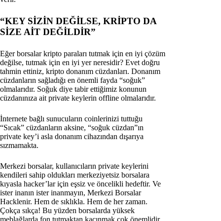
“KEY SİZİN DEĞİLSE, KRİPTO DA
SİZE AİT DEĞİLDİR”
Eğer borsalar kripto paraları tutmak için en iyi çözüm
değilse, tutmak için en iyi yer neresidir? Evet doğru
tahmin ettiniz, kripto donanım cüzdanları. Donanım
cüzdanların sağladığı en önemli fayda “soğuk”
olmalarıdır. Soğuk diye tabir ettiğimiz konunun
cüzdanınıza ait private keylerin offline olmalarıdır.
İnternete bağlı sunucuların coinlerinizi tuttuğu
“Sıcak” cüzdanların aksine, “soğuk cüzdan”ın
private key’i asla donanım cihazından dışarıya
sızmamakta.
Merkezi borsalar, kullanıcıların private keylerini
kendileri sahip oldukları merkeziyetsiz borsalara
kıyasla hacker’lar için eşsiz ve öncelikli hedeftir. Ve
ister inanın ister inanmayın, Merkezi Borsalar
Hacklenir. Hem de sıklıkla. Hem de her zaman.
Çokça sıkça! Bu yüzden borsalarda yüksek
meblağlarda fon tutmaktan kaçınmak çok önemlidir.