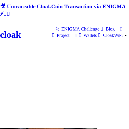
🎥 Untraceable CloakCoin Transaction via ENIGMA
⚡🕵‍♂
ENIGMA Challenge
Blog
cloak
Project
Wallets
CloakWiki