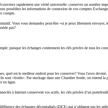
écouvrirez rapidement une vérité universelle: conserver un nombre impo
vous possédiez les informations de connexion de vos comptes Exchange
re compte.
intuitif. Vous vous demandez peut-être «si je peux librement envoyer, r
ossède pas?
simple: puisque les échanges contiennent les clés privées de tous les comp
s, quel est le meilleur endroit pour les conserver? Vous l'avez deviné, 
u’ils sont «froids». Par stockage dans une Chambre froide, on entend la p
er en ligne.
ectés à Internet conservent vos actifs, les clés privées d’un portefeuill
 différence des échanges décentralisés (DEX) qui n’obligent pas les utili