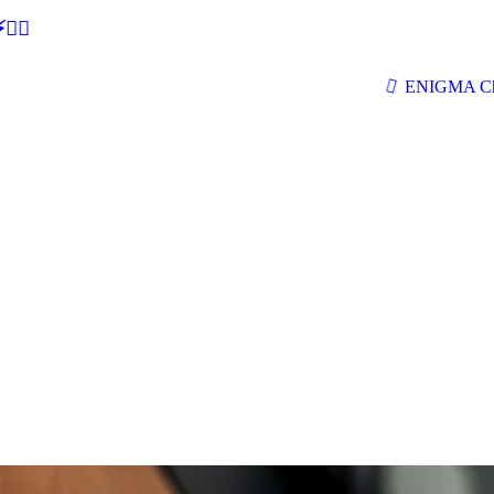
🕵‍♂
ENIGMA Ch