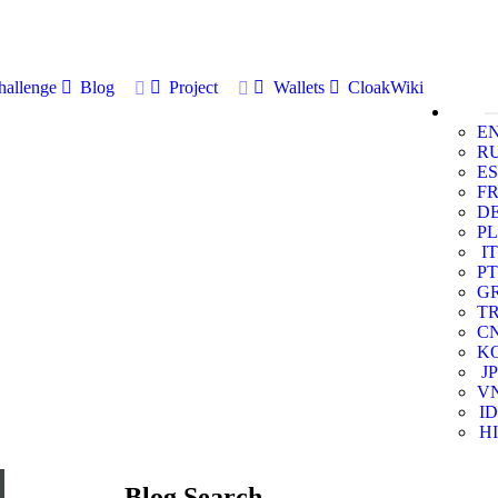
allenge
Blog
Project
Wallets
CloakWiki
E
R
ES
F
D
PL
IT
PT
G
T
C
K
JP
V
ID
HI
Blog Search