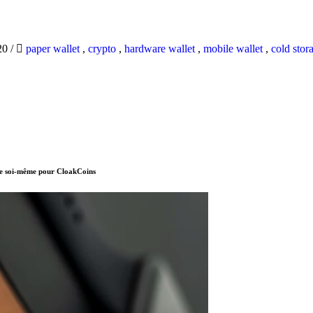
20
/
paper wallet
,
crypto
,
hardware wallet
,
mobile wallet
,
cold stor
ire soi-même pour CloakCoins