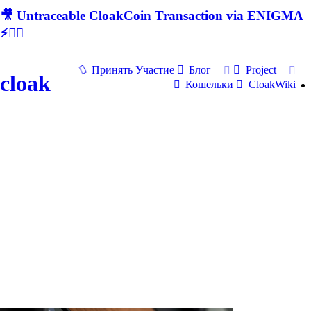
🎥 Untraceable CloakCoin Transaction via ENIGMA
⚡🕵‍♂
Принять Участие
Блог
Project
cloak
Кошельки
CloakWiki