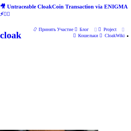
🎥 Untraceable CloakCoin Transaction via ENIGMA
⚡🕵‍♂
Принять Участие
Блог
Project
cloak
Кошельки
CloakWiki