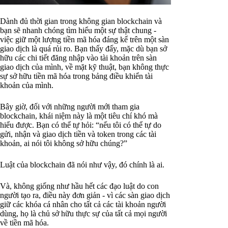
Dành đủ thời gian trong không gian blockchain và
bạn sẽ nhanh chóng tìm hiểu một sự thật chung -
việc giữ một lượng tiền mã hóa đáng kể trên một sàn
giao dịch là quá rủi ro. Bạn thấy đấy, mặc dù bạn sở
hữu các chi tiết đăng nhập vào tài khoản trên sàn
giao dịch của mình, về mặt kỹ thuật, bạn không thực
sự sở hữu tiền mã hóa trong bảng điều khiển tài
khoản của mình.
Bây giờ, đối với những người mới tham gia
blockchain, khái niệm này là một tiêu chí khó mà
hiểu được. Bạn có thể tự hỏi: “nếu tôi có thể tự do
gửi, nhận và giao dịch tiền và token trong các tài
khoản, ai nói tôi không sở hữu chúng?”
Luật của blockchain đã nói như vậy, đó chính là ai.
Và, không giống như hầu hết các đạo luật do con
người tạo ra, điều này đơn giản - vì các sàn giao dịch
giữ các khóa cá nhân cho tất cả các tài khoản người
dùng, họ là chủ sở hữu thực sự của tất cả mọi người
về tiền mã hóa.