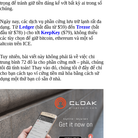
trọng để tránh giữ tiền đáng kể với bất kỳ ai trong số
chúng.
Ngày nay, các dịch vụ phần cứng lưu trữ lạnh rất đa
dạng. Từ
Ledger
(bắt đầu từ $59) đến
Trezor
(bắt
đầu từ $78) ) cho tới
KeepKey
($79), không thiếu
các tùy chọn để giữ bitcoin, ethereum và một số
altcoin trên ICE.
Tuy nhiên, bài viết này không phải là về việc chi
trung bình 72 đô la cho phần cứng mới – phải, chúng
tôi đã tính toán! Thay vào đó, chúng tôi ở đây để chỉ
cho bạn cách tạo ví cứng tiền mã hõa bằng cách sử
dụng một thứ bạn có sẵn ở nhà.