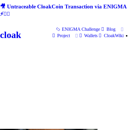
🎥 Untraceable CloakCoin Transaction via ENIGMA
⚡🕵‍♂
ENIGMA Challenge
Blog
cloak
Project
Wallets
CloakWiki