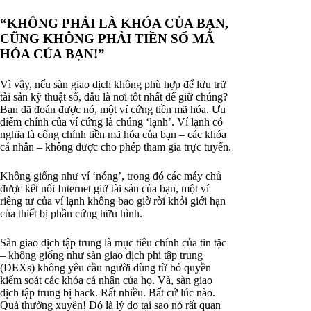
“KHÔNG PHẢI LÀ KHÓA CỦA BẠN,
CŨNG KHÔNG PHẢI TIỀN SỐ MÃ
HÓA CỦA BẠN!”
Vì vậy, nếu sàn giao dịch không phù hợp để lưu trữ
tài sản kỹ thuật số, đâu là nơi tốt nhất để giữ chúng?
Bạn đã đoán được nó, một ví cứng tiền mã hóa. Ưu
điểm chính của ví cứng là chúng ‘lạnh’. Ví lạnh có
nghĩa là cổng chính tiền mã hóa của bạn – các khóa
cá nhân – không được cho phép tham gia trực tuyến.
Không giống như ví ‘nóng’, trong đó các máy chủ
được kết nối Internet giữ tài sản của bạn, một ví
riêng tư của ví lạnh không bao giờ rời khỏi giới hạn
của thiết bị phần cứng hữu hình.
Sàn giao dịch tập trung là mục tiêu chính của tin tặc
– không giống như sàn giao dịch phi tập trung
(DEXs) không yêu cầu người dùng từ bỏ quyền
kiểm soát các khóa cá nhân của họ. Và, sàn giao
dịch tập trung bị hack. Rất nhiều. Bất cứ lúc nào.
Quá thường xuyên! Đó là lý do tại sao nó rất quan