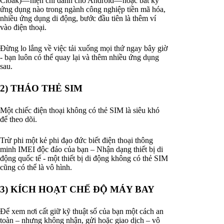
Cloak)— hiện chỉ dành cho Android— hoặc bất kỳ
ứng dụng nào trong ngành công nghiệp tiền mã hóa,
nhiều ứng dụng di động, bước đầu tiên là thêm ví
vào điện thoại.
Đừng lo lắng về việc tải xuống mọi thứ ngay bây giờ
- bạn luôn có thể quay lại và thêm nhiều ứng dụng
sau.
2) THÁO THẺ SIM
Một chiếc điện thoại không có thẻ SIM là siêu khó
để theo dõi.
Trừ phi một kẻ phi đạo đức biết điện thoại thông
minh IMEI độc đáo của bạn – Nhận dạng thiết bị di
động quốc tế - một thiết bị di động không có thẻ SIM
cũng có thể là vô hình.
3) KÍCH HOẠT CHẾ ĐỘ MÁY BAY
Để xem nơi cất giữ kỹ thuật số của bạn một cách an
toàn – nhưng không nhận, gửi hoặc giao dịch – vô