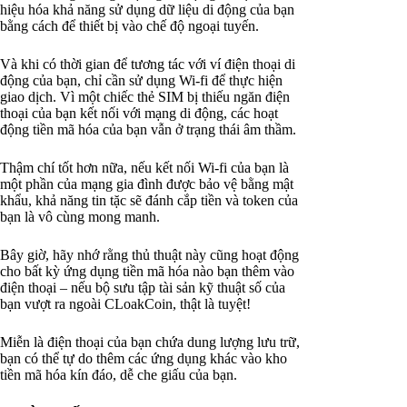
hiệu hóa khả năng sử dụng dữ liệu di động của bạn
bằng cách để thiết bị vào chế độ ngoại tuyến.
Và khi có thời gian để tương tác với ví điện thoại di
động của bạn, chỉ cần sử dụng Wi-fi để thực hiện
giao dịch. Vì một chiếc thẻ SIM bị thiếu ngăn điện
thoại của bạn kết nối với mạng di động, các hoạt
động tiền mã hóa của bạn vẫn ở trạng thái âm thầm.
Thậm chí tốt hơn nữa, nếu kết nối Wi-fi của bạn là
một phần của mạng gia đình được bảo vệ bằng mật
khẩu, khả năng tin tặc sẽ đánh cắp tiền và token của
bạn là vô cùng mong manh.
Bây giờ, hãy nhớ rằng thủ thuật này cũng hoạt động
cho bất kỳ ứng dụng tiền mã hóa nào bạn thêm vào
điện thoại – nếu bộ sưu tập tài sản kỹ thuật số của
bạn vượt ra ngoài CLoakCoin, thật là tuyệt!
Miễn là điện thoại của bạn chứa dung lượng lưu trữ,
bạn có thể tự do thêm các ứng dụng khác vào kho
tiền mã hóa kín đáo, dễ che giấu của bạn.