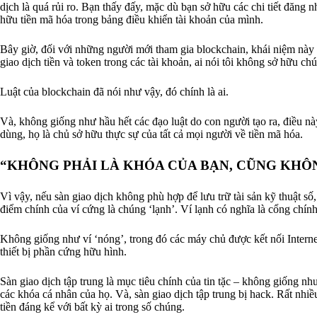
dịch là quá rủi ro. Bạn thấy đấy, mặc dù bạn sở hữu các chi tiết đăng 
hữu tiền mã hóa trong bảng điều khiển tài khoản của mình.
Bây giờ, đối với những người mới tham gia blockchain, khái niệm này là
giao dịch tiền và token trong các tài khoản, ai nói tôi không sở hữu ch
Luật của blockchain đã nói như vậy, đó chính là ai.
Và, không giống như hầu hết các đạo luật do con người tạo ra, điều này
dùng, họ là chủ sở hữu thực sự của tất cả mọi người về tiền mã hóa.
“KHÔNG PHẢI LÀ KHÓA CỦA BẠN, CŨNG KHÔN
Vì vậy, nếu sàn giao dịch không phù hợp để lưu trữ tài sản kỹ thuật s
điểm chính của ví cứng là chúng ‘lạnh’. Ví lạnh có nghĩa là cổng chí
Không giống như ví ‘nóng’, trong đó các máy chủ được kết nối Internet 
thiết bị phần cứng hữu hình.
Sàn giao dịch tập trung là mục tiêu chính của tin tặc – không giống 
các khóa cá nhân của họ. Và, sàn giao dịch tập trung bị hack. Rất nhiề
tiền đáng kể với bất kỳ ai trong số chúng.