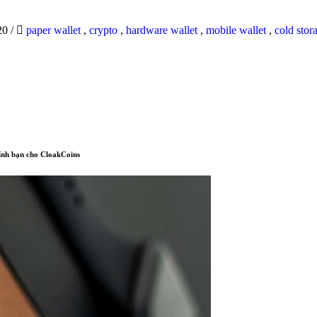
20
/
paper wallet
,
crypto
,
hardware wallet
,
mobile wallet
,
cold stor
hính bạn cho CloakCoins