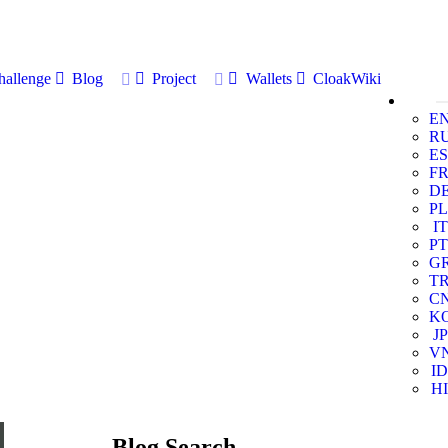
allenge
Blog
Project
Wallets
CloakWiki
E
R
ES
F
D
PL
IT
PT
G
T
C
K
JP
V
ID
HI
Blog Search