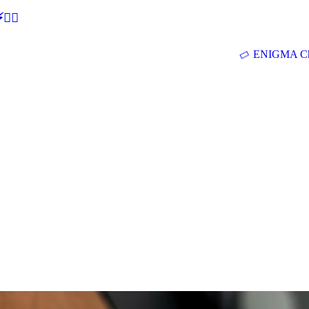
🕵‍♂
ENIGMA Ch