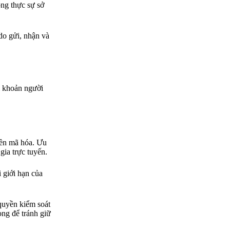
ông thực sự sở
do gửi, nhận và
ài khoản người
tiền mã hóa. Ưu
gia trực tuyến.
i giới hạn của
 quyền kiểm soát
ọng để tránh giữ