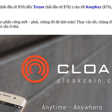
(bắt đầu từ $59) đến
Trezor
(bắt đầu từ $78) ) cho tới
KeepKey
($79),
cho phần cứng mới – phải, chúng tôi đã tính toán! Thay vào đó, chúng tô
ó sẵn ở nhà.