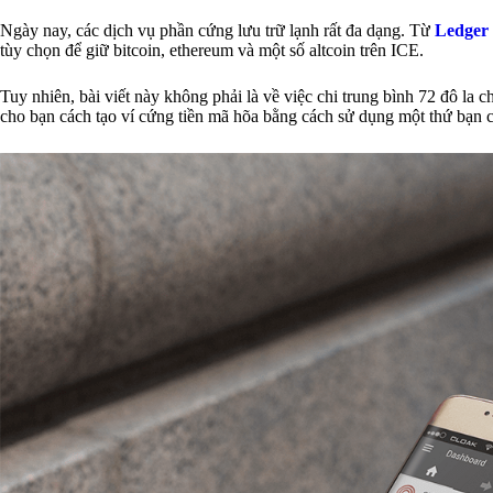
Ngày nay, các dịch vụ phần cứng lưu trữ lạnh rất đa dạng. Từ
Ledger
tùy chọn để giữ bitcoin, ethereum và một số altcoin trên ICE.
Tuy nhiên, bài viết này không phải là về việc chi trung bình 72 đô la 
cho bạn cách tạo ví cứng tiền mã hõa bằng cách sử dụng một thứ bạn c