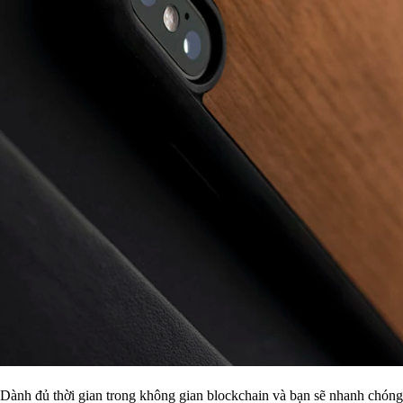
Dành đủ thời gian trong không gian blockchain và bạn sẽ nhanh chóng 