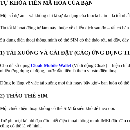
TỰ KHÓA TIỀN MÃ HÓA CỦA BẠN
Một số dự án – và không chỉ là sự đa dạng của blockchain – là tốt nhấ
Tin tốt là hoạt động tự làm này thuộc về chiến dịch sau đó – rất cơ bản.
Sử dụng điện thoại thông minh có thẻ SIM có thể tháo rời, tại đây, đây 
1) TẢI XUỐNG VÀ CÁI ĐẶT (CÁC) ỨNG DỤNG T
Cho dù sử dụng
Cloak Mobile Wallet
(Ví di động Cloak)— hiện chỉ 
nhiều ứng dụng di động, bước đầu tiên là thêm ví vào điện thoại.
Đừng lo lắng về việc tải xuống mọi thứ ngay bây giờ - bạn luôn có thể
2) THÁO THẺ SIM
Một chiếc điện thoại không có thẻ SIM là siêu khó để theo dõi.
Trừ phi một kẻ phi đạo đức biết điện thoại thông minh IMEI độc đáo củ
cũng có thể là vô hình.