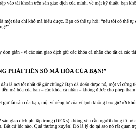
nhập vào tài khoản trên sàn giao dịch của mình, về mặt kỹ thuật, bạn kh
 một tiêu chí khó mà hiểu được. Bạn có thể tự hỏi: “nếu tôi có thể tự 
úng?”
 đơn giản - vì các sàn giao dịch giữ các khóa cá nhân cho tất cả các t
G PHẢI TIỀN SỐ MÃ HÓA CỦA BẠN!”
ố, đâu là nơi tốt nhất để giữ chúng? Bạn đã đoán được nó, một ví cứng 
nh tiền mã hóa của bạn – các khóa cá nhân – không được cho phép tham 
giữ tài sản của bạn, một ví riêng tư của ví lạnh không bao giờ rời khỏ
như sàn giao dịch phi tập trung (DEXs) không yêu cầu người dùng từ bỏ
u. Bất cứ lúc nào. Quá thường xuyên! Đó là lý do tại sao nó rất quan tr