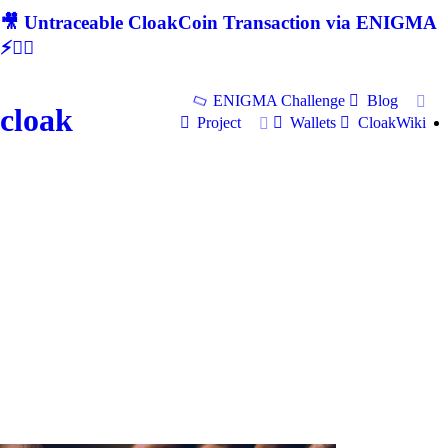
🎥 Untraceable CloakCoin Transaction via ENIGMA
⚡🕵‍♂
ENIGMA Challenge
Blog
cloak
Project
Wallets
CloakWiki