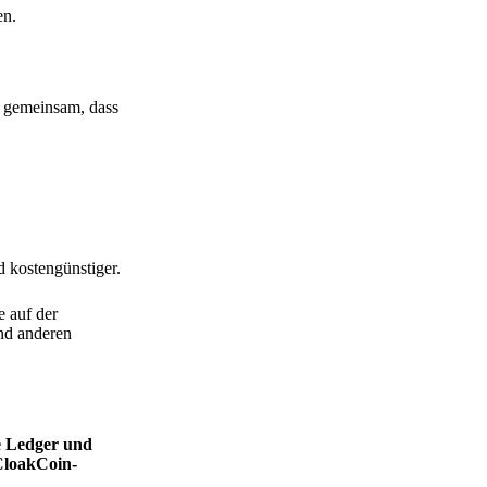
en.
h gemeinsam, dass
d kostengünstiger.
e auf der
nd anderen
ie Ledger und
CloakCoin-