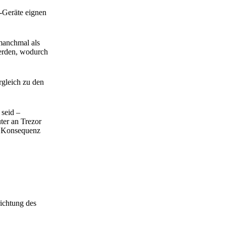
-Geräte eignen
 manchmal als
werden, wodurch
gleich zu den
 seid –
ter an Trezor
ne Konsequenz
ichtung des