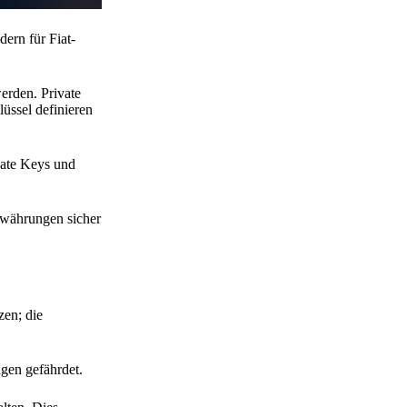
ern für Fiat-
erden. Private
lüssel definieren
vate Keys und
towährungen sicher
zen; die
gen gefährdet.