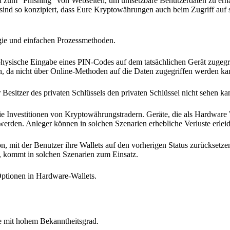
en zum "Phishing" von Webseiten, um umsetzbare Benutzerdaten zu erha
 sind so konzipiert, dass Eure Kryptowährungen auch beim Zugriff auf
gie und einfachen Prozessmethoden.
physische Eingabe eines PIN-Codes auf dem tatsächlichen Gerät zugegr
n, da nicht über Online-Methoden auf die Daten zugegriffen werden ka
 Besitzer des privaten Schlüssels den privaten Schlüssel nicht sehen ka
die Investitionen von Kryptowährungstradern. Geräte, die als Hardware
erden. Anleger können in solchen Szenarien erhebliche Verluste erlei
n, mit der Benutzer ihre Wallets auf den vorherigen Status zurücksetz
, kommt in solchen Szenarien zum Einsatz.
ptionen in Hardware-Wallets.
te mit hohem Bekanntheitsgrad.