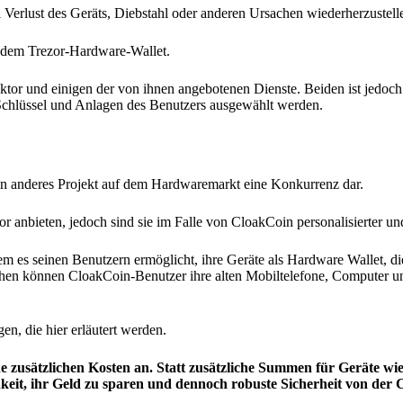
i Verlust des Geräts, Diebstahl oder anderen Ursachen wiederherzustell
uf dem Trezor-Hardware-Wallet.
ktor und einigen der von ihnen angebotenen Dienste. Beiden ist jedoc
en Schlüssel und Anlagen des Benutzers ausgewählt werden.
ein anderes Projekt auf dem Hardwaremarkt eine Konkurrenz dar.
r anbieten, jedoch sind sie im Falle von CloakCoin personalisierter un
m es seinen Benutzern ermöglicht, ihre Geräte als Hardware Wallet, di
chen können CloakCoin-Benutzer ihre alten Mobiltelefone, Computer u
en, die hier erläutert werden.
ne zusätzlichen Kosten an. Statt zusätzliche Summen für Geräte w
eit, ihr Geld zu sparen und dennoch robuste Sicherheit von der 