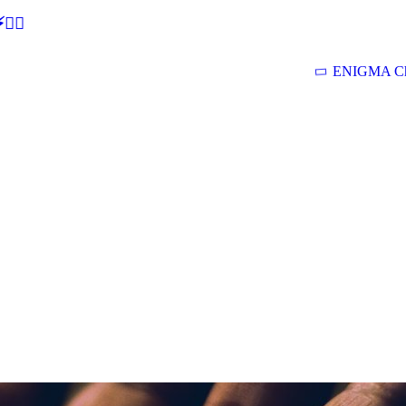
🕵‍♂
ENIGMA Ch