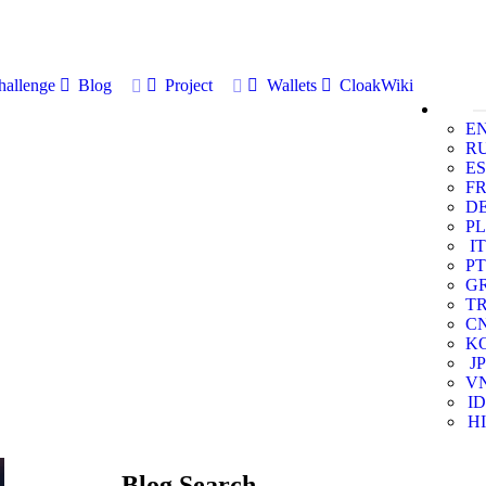
allenge
Blog
Project
Wallets
CloakWiki
E
R
ES
F
D
PL
IT
PT
G
T
C
K
JP
V
ID
HI
Blog Search