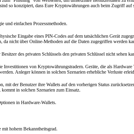
en zum "Phishing" von Webseiten, um umsetzbare Benutzerdaten zu erha
 sind so konzipiert, dass Eure Kryptowährungen auch beim Zugriff auf
gie und einfachen Prozessmethoden.
physische Eingabe eines PIN-Codes auf dem tatsächlichen Gerät zugegr
n, da nicht über Online-Methoden auf die Daten zugegriffen werden ka
 Besitzer des privaten Schlüssels den privaten Schlüssel nicht sehen ka
die Investitionen von Kryptowährungstradern. Geräte, die als Hardware
erden. Anleger können in solchen Szenarien erhebliche Verluste erlei
n, mit der Benutzer ihre Wallets auf den vorherigen Status zurücksetz
, kommt in solchen Szenarien zum Einsatz.
ptionen in Hardware-Wallets.
te mit hohem Bekanntheitsgrad.