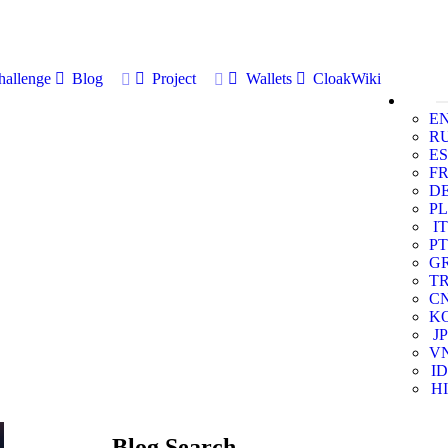
allenge
Blog
Project
Wallets
CloakWiki
E
R
ES
F
D
PL
IT
PT
G
T
C
K
JP
V
ID
HI
Blog Search