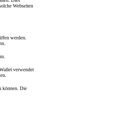
lten. Dies
 solche Webseiten
iffen werden.
nn.
nn.
 Wallet verwendet
den.
en können. Die