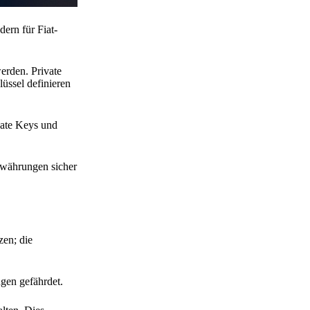
ern für Fiat-
erden. Private
lüssel definieren
vate Keys und
towährungen sicher
zen; die
gen gefährdet.