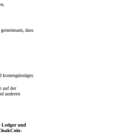
en.
h gemeinsam, dass
d kostengünstiger.
e auf der
nd anderen
ie Ledger und
CloakCoin-