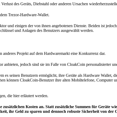
i Verlust des Geräts, Diebstahl oder anderen Ursachen wiederherzustell
uf dem Trezor-Hardware-Wallet.
ktor und einigen der von ihnen angebotenen Dienste. Beiden ist jedoc
en Schlüssel und Anlagen des Benutzers ausgewählt werden.
ein anderes Projekt auf dem Hardwaremarkt eine Konkurrenz dar.
r anbieten, jedoch sind sie im Falle von CloakCoin personalisierter un
m es seinen Benutzern ermöglicht, ihre Geräte als Hardware Wallet, di
chen können CloakCoin-Benutzer ihre alten Mobiltelefone, Computer u
en, die hier erläutert werden.
ne zusätzlichen Kosten an. Statt zusätzliche Summen für Geräte w
eit, ihr Geld zu sparen und dennoch robuste Sicherheit von der 