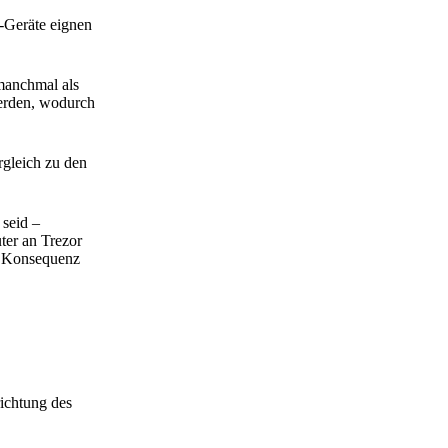
-Geräte eignen
 manchmal als
werden, wodurch
gleich zu den
 seid –
ter an Trezor
ne Konsequenz
ichtung des