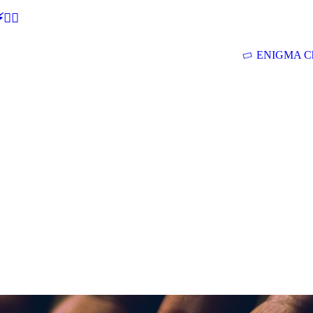
🕵‍♂
ENIGMA Ch