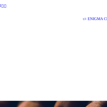
🕵‍♂
ENIGMA Ch