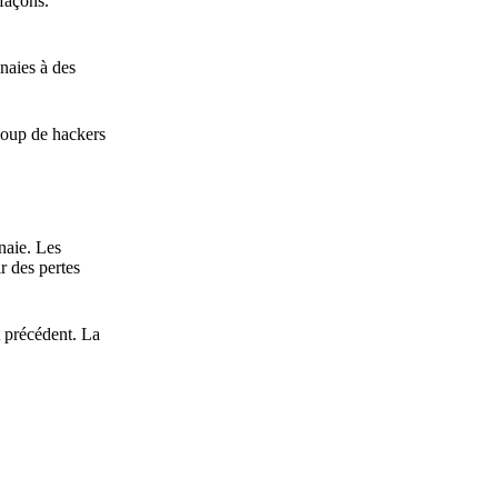
 façons.
naies à des
coup de hackers
naie. Les
r des pertes
t précédent. La