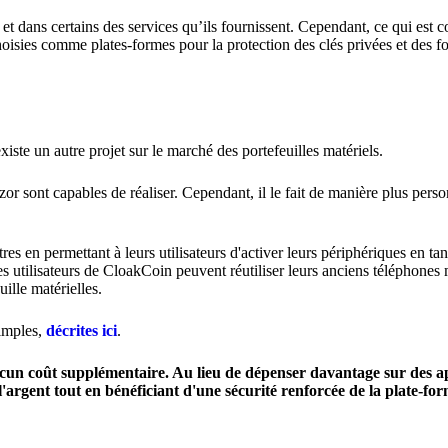
e et dans certains des services qu’ils fournissent. Cependant, ce qui es
choisies comme plates-formes pour la protection des clés privées et des f
xiste un autre projet sur le marché des portefeuilles matériels.
or sont capables de réaliser. Cependant, il le fait de manière plus perso
es en permettant à leurs utilisateurs d'activer leurs périphériques en tan
s utilisateurs de CloakCoin peuvent réutiliser leurs anciens téléphones 
ille matérielles.
simples,
décrites ici
.
aucun coût supplémentaire. Au lieu de dépenser davantage sur des ap
e l'argent tout en bénéficiant d'une sécurité renforcée de la plate-f