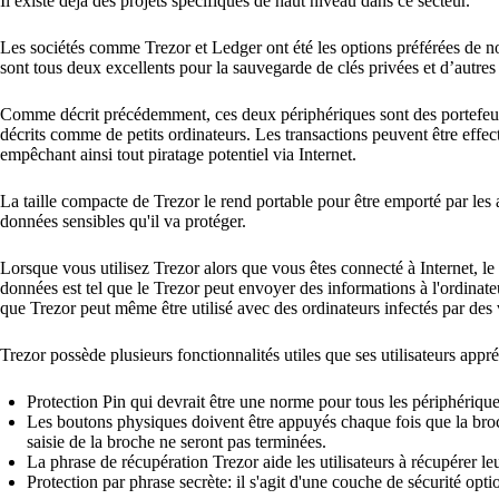
Il existe déjà des projets spécifiques de haut niveau dans ce secteur.
Les sociétés comme Trezor et Ledger ont été les options préférées de no
sont tous deux excellents pour la sauvegarde de clés privées et d’autre
Comme décrit précédemment, ces deux périphériques sont des portefeuille
décrits comme de petits ordinateurs. Les transactions peuvent être effe
empêchant ainsi tout piratage potentiel via Internet.
La taille compacte de Trezor le rend portable pour être emporté par les 
données sensibles qu'il va protéger.
Lorsque vous utilisez Trezor alors que vous êtes connecté à Internet, le
données est tel que le Trezor peut envoyer des informations à l'ordinateu
que Trezor peut même être utilisé avec des ordinateurs infectés par des
Trezor possède plusieurs fonctionnalités utiles que ses utilisateurs app
Protection Pin qui devrait être une norme pour tous les périphériques
Les boutons physiques doivent être appuyés chaque fois que la broch
saisie de la broche ne seront pas terminées.
La phrase de récupération Trezor aide les utilisateurs à récupérer le
Protection par phrase secrète: il s'agit d'une couche de sécurité opti