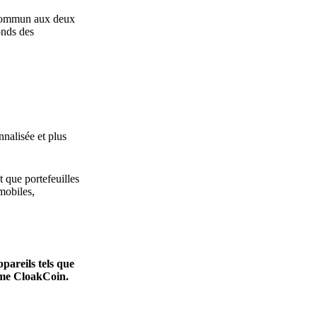
t commun aux deux
onds des
nnalisée et plus
t que portefeuilles
mobiles,
pareils tels que
orme CloakCoin.