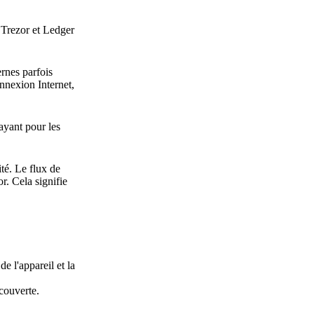
 Trezor et Ledger
ernes parfois
nnexion Internet,
ayant pour les
ité. Le flux de
r. Cela signifie
e l'appareil et la
 couverte.