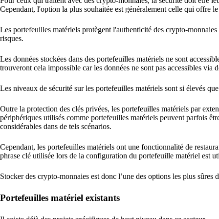
Pour ceux qui traitent avec des crypto-monnaies, la sécurité doit être 
Cependant, l'option la plus souhaitée est généralement celle qui offre le
Les portefeuilles matériels protègent l'authenticité des crypto-monnai
risques.
Les données stockées dans des portefeuilles matériels ne sont accessib
trouveront cela impossible car les données ne sont pas accessibles via 
Les niveaux de sécurité sur les portefeuilles matériels sont si élevés que
Outre la protection des clés privées, les portefeuilles matériels par ex
périphériques utilisés comme portefeuilles matériels peuvent parfois êt
considérables dans de tels scénarios.
Cependant, les portefeuilles matériels ont une fonctionnalité de restaurat
phrase clé utilisée lors de la configuration du portefeuille matériel est ut
Stocker des crypto-monnaies est donc l’une des options les plus sûres da
Portefeuilles matériel existants