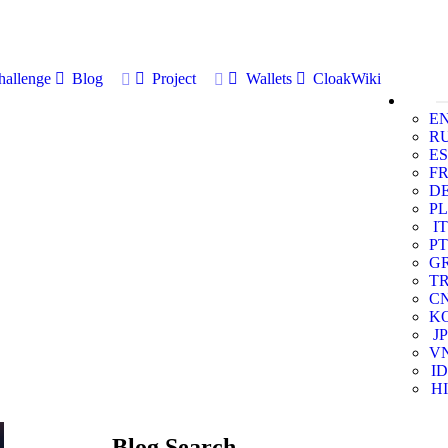
allenge
Blog
Project
Wallets
CloakWiki
E
R
ES
F
D
PL
IT
PT
G
T
C
K
JP
V
ID
HI
Blog Search