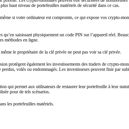
leur priorité. Les crypto-monnaies peuvent être sécurisées de nombreuses
 plus haut niveau de portefeuilles matériels de sécurité dans ce cas.
es même si votre ordinateur est compromis, ce qui expose vos crypto-mon
les qu’en saisissant physiquement un code PIN sur l’appareil réel. Beau
des méthodes en ligne.
 même le propriétaire de la clé privée ne peut pas voir sa clé privée.
tension protègent également les investissements des traders de crypto-mon
re perdus, volés ou endommagés. Les investisseurs peuvent finir par subi
ion qui permet aux utilisateurs de restaurer leur portefeuille à leur statu
ilisée pour de tels scénarios.
ns les portefeuilles matériels.