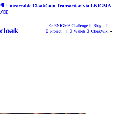
🎥 Untraceable CloakCoin Transaction via ENIGMA
⚡🕵‍♂
ENIGMA Challenge
Blog
cloak
Project
Wallets
CloakWiki