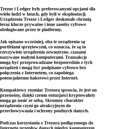
Trezor i Ledger były preferowanymi opcjami dla
wielu ludzi w latach, gdy byli w eksploatacji.
Urządzenia Trezor i Ledger doskonale chronią
teraz klucze prywatne i inne zasoby cyfrowe
obsługiwane przez te platformy.
Jak opisano wcześniej, oba te urządzenia są
portfelami sprzętowymi, co oznacza, że ​​są to
rzeczywiste urządzenia zewnętrzne, czasami
nazywane małymi komputerami. Transakcje
mogą być przeprowadzane bezpośrednio z tych
urządzeń i mogą być podpisane cyfrowo bez
połączenia z Internetem, co zapobiega
potencjalnemu hakerowi przez Internet.
Kompaktowy rozmiar Trezora sprawia, że ​​jest on
przenośny, dzięki czemu entuzjaści kryptowaluty
mogą go nosić ze sobą. Skromny charakter
urządzenia czyni go atrakcyjnym do
przechowywania i ochrony poufnych danych.
Podczas korzystania z Trezora podłączonego do
Internetu przepływ danych między komputerem