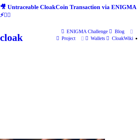
🎥 Untraceable CloakCoin Transaction via ENIGMA
⚡🕵‍♂
ENIGMA Challenge
Blog
cloak
Project
Wallets
CloakWiki