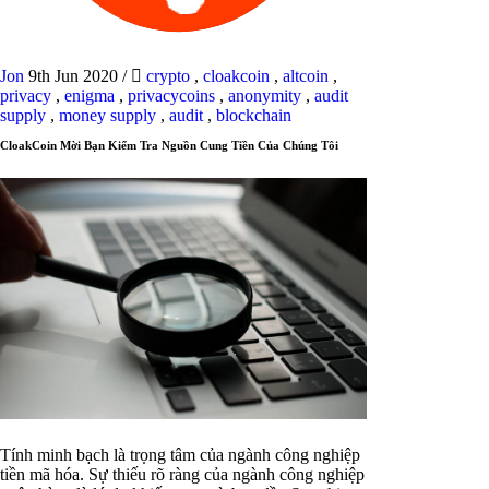
Jon
9th Jun 2020
/
crypto
,
cloakcoin
,
altcoin
,
privacy
,
enigma
,
privacycoins
,
anonymity
,
audit
supply
,
money supply
,
audit
,
blockchain
CloakCoin Mời Bạn Kiểm Tra Nguồn Cung Tiền Của Chúng Tôi
Tính minh bạch là trọng tâm của ngành công nghiệp
tiền mã hóa. Sự thiếu rõ ràng của ngành công nghiệp