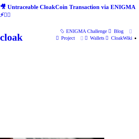
🎥 Untraceable CloakCoin Transaction via ENIGMA
⚡🕵‍♂
ENIGMA Challenge
Blog
cloak
Project
Wallets
CloakWiki