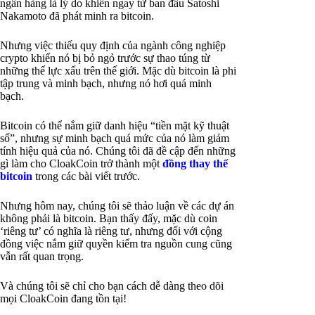
ngân hàng là lý do khiến ngay từ ban đầu Satoshi
Nakamoto đã phát minh ra bitcoin.
Nhưng việc thiếu quy định của ngành công nghiệp
crypto khiến nó bị bỏ ngỏ trước sự thao túng từ
những thế lực xấu trên thế giới. Mặc dù bitcoin là phi
tập trung và minh bạch, nhưng nó hơi quá minh
bạch.
Bitcoin có thể nắm giữ danh hiệu “tiền mặt kỹ thuật
số”, nhưng sự minh bạch quá mức của nó làm giảm
tính hiệu quả của nó. Chúng tôi đã đề cập đến những
gì làm cho CloakCoin trở thành một
đồng thay thế
bitcoin
trong các bài viết trước.
Nhưng hôm nay, chúng tôi sẽ thảo luận về các dự án
không phải là bitcoin. Bạn thấy đấy, mặc dù coin
‘riêng tư’ có nghĩa là riêng tư, nhưng đối với cộng
đồng việc nắm giữ quyền kiểm tra nguồn cung cũng
vẫn rất quan trọng.
Và chúng tôi sẽ chỉ cho bạn cách dễ dàng theo dõi
mọi CloakCoin đang tồn tại!