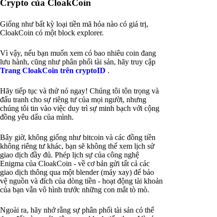
Crypto của CloakCoin
Giống như bất kỳ loại tiền mã hóa nào có giá trị,
CloakCoin có một block explorer.
Vì vậy, nếu bạn muốn xem có bao nhiêu coin đang
lưu hành, cũng như phân phối tài sản, hãy truy cập
Trang CloakCoin trên cryptoID
.
Hãy tiếp tục và thử nó ngay! Chúng tôi tôn trọng và
đấu tranh cho sự riêng tư của mọi người, nhưng
chúng tôi tin vào việc duy trì sự minh bạch với cộng
đồng yêu dấu của mình.
Bây giờ, không giống như bitcoin và các đồng tiền
không riêng tư khác, bạn sẽ không thể xem lịch sử
giao dịch đầy đủ. Phép lịch sự của công nghệ
Enigma của CloakCoin - về cơ bản gửi tất cả các
giao dịch thông qua một blender (máy xay) để bảo
vệ nguồn và đích của dòng tiền - hoạt động tài khoản
của bạn vẫn vô hình trước những con mắt tò mò.
Ngoài ra, hãy nhớ rằng sự phân phối tài sản có thể