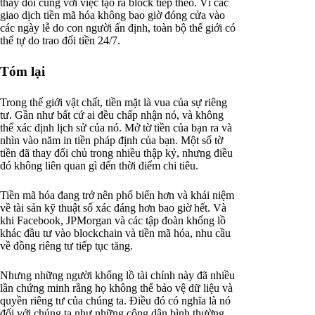
thay đổi cùng với việc tạo ra block tiếp theo. Vì các
giao dịch tiền mã hóa không bao giờ đóng cửa vào
các ngày lễ do con người ấn định, toàn bộ thế giới có
thể tự do trao đổi tiền 24/7.
Tóm lại
Trong thế giới vật chất, tiền mặt là vua của sự riêng
tư. Gần như bất cứ ai đều chấp nhận nó, và không
thể xác định lịch sử của nó. Mở tờ tiền của bạn ra và
nhìn vào năm in tiền pháp định của bạn. Một số tờ
tiền đã thay đổi chủ trong nhiều thập kỷ, nhưng điều
đó không liên quan gì đến thời điểm chi tiêu.
Tiền mã hóa đang trở nên phổ biến hơn và khái niệm
về tài sản kỹ thuật số xác đáng hơn bao giờ hết. Và
khi Facebook, JPMorgan và các tập đoàn khổng lồ
khác đầu tư vào blockchain và tiền mã hóa, nhu cầu
về đồng riêng tư tiếp tục tăng.
Nhưng những người khổng lồ tài chính này đã nhiều
lần chứng minh rằng họ không thể bảo vệ dữ liệu và
quyền riêng tư của chúng ta. Điều đó có nghĩa là nó
đối với chúng ta như những công dân bình thường.