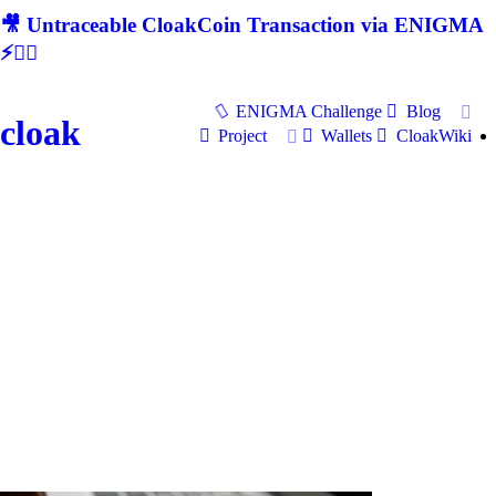
🎥 Untraceable CloakCoin Transaction via ENIGMA
⚡🕵‍♂
ENIGMA Challenge
Blog
cloak
Project
Wallets
CloakWiki