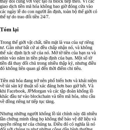
thay đổi cùng với việc tạo ra block tiếp theo. Vì các
giao dịch tiền mã hóa không bao giờ đóng cửa vào
các ngày lễ do con người ấn định, toàn bộ thế giới có
thể tự do trao đổi tiền 24/7.
Tóm lại
Trong thế giới vật chất, tiền mặt là vua của sự riêng
tư. Gần như bất cứ ai đều chấp nhận nó, và không
thể xác định lịch sử của nó. Mở tờ tiền của bạn ra và
nhìn vào năm in tiền pháp định của bạn. Một số tờ
tiền đã thay đổi chủ trong nhiều thập kỷ, nhưng điều
đó không liên quan gì đến thời điểm chi tiêu.
Tiền mã hóa đang trở nên phổ biến hơn và khái niệm
về tài sản kỹ thuật số xác đáng hơn bao giờ hết. Và
khi Facebook, JPMorgan và các tập đoàn khổng lồ
khác đầu tư vào blockchain và tiền mã hóa, nhu cầu
về đồng riêng tư tiếp tục tăng.
Nhưng những người khổng lồ tài chính này đã nhiều
lần chứng minh rằng họ không thể bảo vệ dữ liệu và
quyền riêng tư của chúng ta. Điều đó có nghĩa là nó
đối với chúng ta như những công dân bình thường.