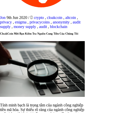
Jon
9th Jun 2020
/
crypto
,
cloakcoin
,
altcoin
,
privacy
,
enigma
,
privacycoins
,
anonymity
,
audit
supply
,
money supply
,
audit
,
blockchain
CloakCoin Mời Bạn Kiểm Tra Nguồn Cung Tiền Của Chúng Tôi
Tính minh bạch là trọng tâm của ngành công nghiệp
tiền mã hóa. Sự thiếu rõ ràng của ngành công nghiệp