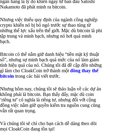
ngân hàng là lý do khiến ngay từ ban đầu Satoshi
Nakamoto đã phát minh ra bitcoin.
Nhưng việc thiếu quy định của ngành công nghiệp
crypto khiến nó bị bỏ ngỏ trước sự thao túng từ
những thế lực xấu trên thế giới. Mặc dù bitcoin là phi
tập trung và minh bạch, nhưng nó hơi quá minh
bạch.
Bitcoin có thể nắm giữ danh hiệu “tiền mặt kỹ thuật
số”, nhưng sự minh bạch quá mức của nó làm giảm
tính hiệu quả của nó. Chúng tôi đã đề cập đến những
gì làm cho CloakCoin trở thành một
đồng thay thế
bitcoin
trong các bài viết trước.
Nhưng hôm nay, chúng tôi sẽ thảo luận về các dự án
không phải là bitcoin. Bạn thấy đấy, mặc dù coin
‘riêng tư’ có nghĩa là riêng tư, nhưng đối với cộng
đồng việc nắm giữ quyền kiểm tra nguồn cung cũng
vẫn rất quan trọng.
Và chúng tôi sẽ chỉ cho bạn cách dễ dàng theo dõi
mọi CloakCoin đang tồn tại!