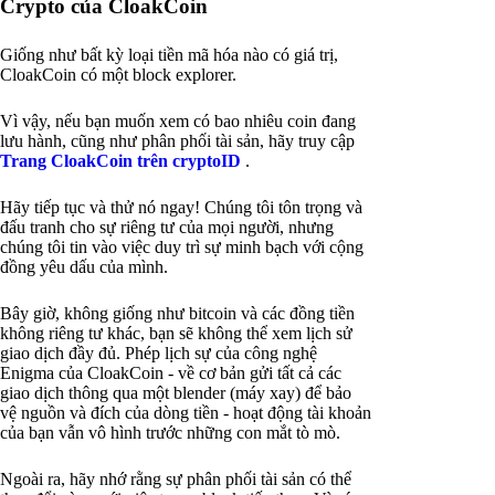
Crypto của CloakCoin
Giống như bất kỳ loại tiền mã hóa nào có giá trị,
CloakCoin có một block explorer.
Vì vậy, nếu bạn muốn xem có bao nhiêu coin đang
lưu hành, cũng như phân phối tài sản, hãy truy cập
Trang CloakCoin trên cryptoID
.
Hãy tiếp tục và thử nó ngay! Chúng tôi tôn trọng và
đấu tranh cho sự riêng tư của mọi người, nhưng
chúng tôi tin vào việc duy trì sự minh bạch với cộng
đồng yêu dấu của mình.
Bây giờ, không giống như bitcoin và các đồng tiền
không riêng tư khác, bạn sẽ không thể xem lịch sử
giao dịch đầy đủ. Phép lịch sự của công nghệ
Enigma của CloakCoin - về cơ bản gửi tất cả các
giao dịch thông qua một blender (máy xay) để bảo
vệ nguồn và đích của dòng tiền - hoạt động tài khoản
của bạn vẫn vô hình trước những con mắt tò mò.
Ngoài ra, hãy nhớ rằng sự phân phối tài sản có thể