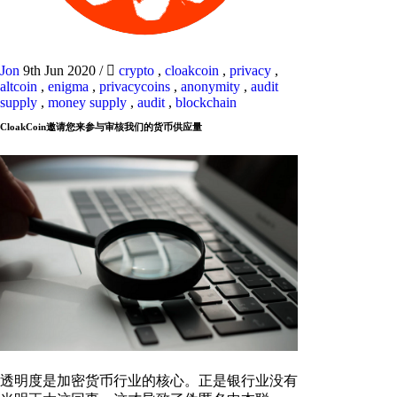
Jon
9th Jun 2020
/
crypto
,
cloakcoin
,
privacy
,
altcoin
,
enigma
,
privacycoins
,
anonymity
,
audit
supply
,
money supply
,
audit
,
blockchain
CloakCoin邀请您来参与审核我们的货币供应量
透明度是加密货币行业的核心。正是银行业没有