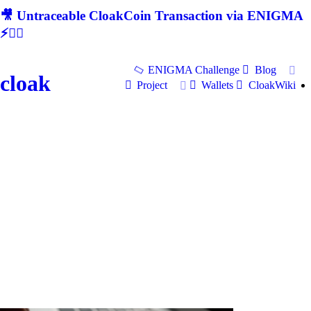
🎥 Untraceable CloakCoin Transaction via ENIGMA
⚡🕵‍♂
ENIGMA Challenge
Blog
cloak
Project
Wallets
CloakWiki