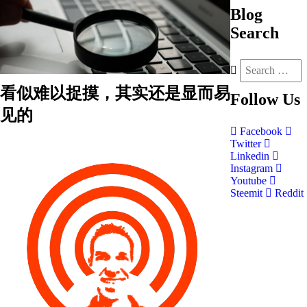
Blog
Search
看似难以捉摸，其实还是显而易
Follow
Us
见的
Facebook
Twitter
Linkedin
Instagram
Youtube
Steemit
Reddit