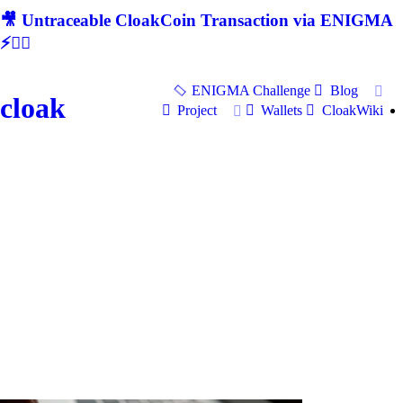
🎥 Untraceable CloakCoin Transaction via ENIGMA
⚡🕵‍♂
ENIGMA Challenge
Blog
cloak
Project
Wallets
CloakWiki