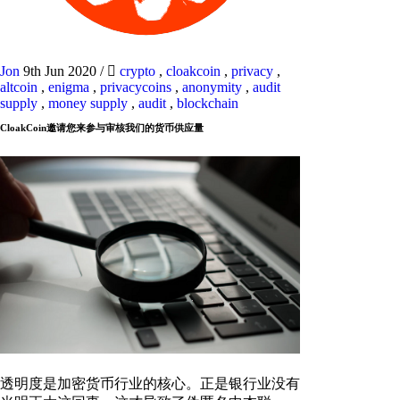
Jon
9th Jun 2020
/
crypto
,
cloakcoin
,
privacy
,
altcoin
,
enigma
,
privacycoins
,
anonymity
,
audit
supply
,
money supply
,
audit
,
blockchain
CloakCoin邀请您来参与审核我们的货币供应量
透明度是加密货币行业的核心。正是银行业没有