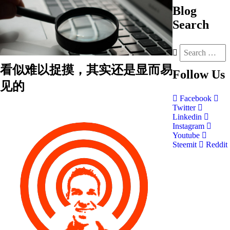
Blog
Search
看似难以捉摸，其实还是显而易
Follow
Us
见的
Facebook
Twitter
Linkedin
Instagram
Youtube
Steemit
Reddit