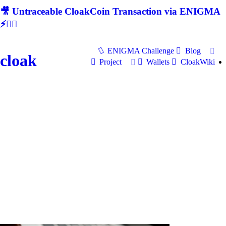
🎥 Untraceable CloakCoin Transaction via ENIGMA
⚡🕵‍♂
ENIGMA Challenge
Blog
cloak
Project
Wallets
CloakWiki