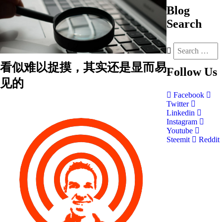
Blog
Search
看似难以捉摸，其实还是显而易
Follow
Us
见的
Facebook
Twitter
Linkedin
Instagram
Youtube
Steemit
Reddit