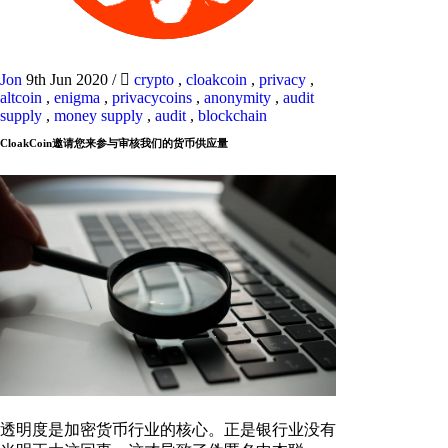
Jon
9th Jun 2020
/
crypto
,
cloakcoin
,
privacy
,
altcoin
,
enigma
,
privacycoins
,
anonymity
,
audit
supply
,
money supply
,
audit
,
blockchain
CloakCoin邀请您来参与审核我们的货币供应量
透明度是加密货币行业的核心。正是银行业没有