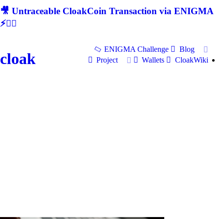
🎥 Untraceable CloakCoin Transaction via ENIGMA
⚡🕵‍♂
ENIGMA Challenge
Blog
cloak
Project
Wallets
CloakWiki