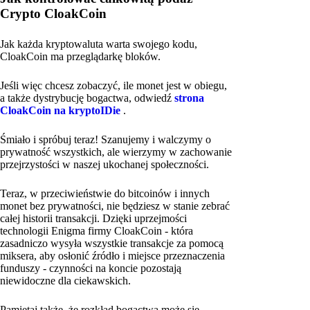
Crypto CloakCoin
Jak każda kryptowaluta warta swojego kodu,
CloakCoin ma przeglądarkę bloków.
Jeśli więc chcesz zobaczyć, ile monet jest w obiegu,
a także dystrybucję bogactwa, odwiedź
strona
CloakCoin na kryptoIDie
.
Śmiało i spróbuj teraz! Szanujemy i walczymy o
prywatność wszystkich, ale wierzymy w zachowanie
przejrzystości w naszej ukochanej społeczności.
Teraz, w przeciwieństwie do bitcoinów i innych
monet bez prywatności, nie będziesz w stanie zebrać
całej historii transakcji. Dzięki uprzejmości
technologii Enigma firmy CloakCoin - która
zasadniczo wysyła wszystkie transakcje za pomocą
miksera, aby osłonić źródło i miejsce przeznaczenia
funduszy - czynności na koncie pozostają
niewidoczne dla ciekawskich.
Pamiętaj także, że rozkład bogactwa może się