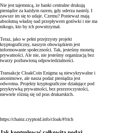
Nie jest tajemnicą, że banki centralne drukują
pieniądze za każdym razem, gdy uderza nastrój. I
zawsze im się to udaje. Czemu? Ponieważ mają
absolutną władzę nad przepływem gotówki i nie ma
nikogo, kto by ich powstrzymał.
Teraz, jako w pełni przejrzysty projekt
kryptograficzny, naszym obowiązkiem jest
informowanie społeczności. Tak, jesteśmy monetą
prywatności. Ale nie, nie jesteśmy organizacją bez
twarzy pozbawioną odpowiedzialności.
Transakcje CloakCoin Enigma są niewykrywalne i
anonimowe, ale nasza podaż pieniądza jest
odwrotna. Projekty kryptograficzne działające pod
przykrywką prywatności, bez przezroczystości,
niewiele różnią się od pras drukarskich.
https://chainz.cryptoid.info/cloak/#!rich
Jak kontrolować całkowitą podaż