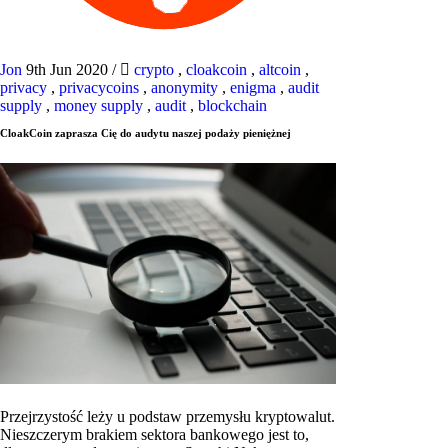
Jon
9th Jun 2020
/
crypto
,
cloakcoin
,
altcoin
,
privacy
,
privacycoins
,
anonymity
,
enigma
,
audit
supply
,
money supply
,
audit
,
blockchain
CloakCoin zaprasza Cię do audytu naszej podaży pieniężnej
Przejrzystość leży u podstaw przemysłu kryptowalut.
Nieszczerym brakiem sektora bankowego jest to,