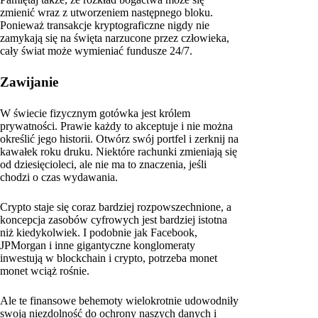
zmienić wraz z utworzeniem następnego bloku.
Ponieważ transakcje kryptograficzne nigdy nie
zamykają się na święta narzucone przez człowieka,
cały świat może wymieniać fundusze 24/7.
Zawijanie
W świecie fizycznym gotówka jest królem
prywatności. Prawie każdy to akceptuje i nie można
określić jego historii. Otwórz swój portfel i zerknij na
kawałek roku druku. Niektóre rachunki zmieniają się
od dziesięcioleci, ale nie ma to znaczenia, jeśli
chodzi o czas wydawania.
Crypto staje się coraz bardziej rozpowszechnione, a
koncepcja zasobów cyfrowych jest bardziej istotna
niż kiedykolwiek. I podobnie jak Facebook,
JPMorgan i inne gigantyczne konglomeraty
inwestują w blockchain i crypto, potrzeba monet
monet wciąż rośnie.
Ale te finansowe behemoty wielokrotnie udowodniły
swoją niezdolność do ochrony naszych danych i