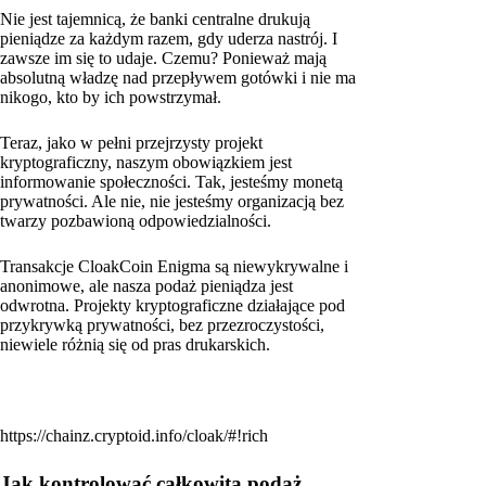
Nie jest tajemnicą, że banki centralne drukują
pieniądze za każdym razem, gdy uderza nastrój. I
zawsze im się to udaje. Czemu? Ponieważ mają
absolutną władzę nad przepływem gotówki i nie ma
nikogo, kto by ich powstrzymał.
Teraz, jako w pełni przejrzysty projekt
kryptograficzny, naszym obowiązkiem jest
informowanie społeczności. Tak, jesteśmy monetą
prywatności. Ale nie, nie jesteśmy organizacją bez
twarzy pozbawioną odpowiedzialności.
Transakcje CloakCoin Enigma są niewykrywalne i
anonimowe, ale nasza podaż pieniądza jest
odwrotna. Projekty kryptograficzne działające pod
przykrywką prywatności, bez przezroczystości,
niewiele różnią się od pras drukarskich.
https://chainz.cryptoid.info/cloak/#!rich
Jak kontrolować całkowitą podaż