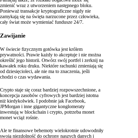
zmienić wraz z utworzeniem następnego bloku.
Ponieważ transakcje kryptograficzne nigdy nie
zamykają się na święta narzucone przez człowieka,
cały świat może wymieniać fundusze 24/7.
Zawijanie
W świecie fizycznym gotówka jest królem
prywatności. Prawie każdy to akceptuje i nie można
określić jego historii. Otwórz swój portfel i zerknij na
kawałek roku druku. Niektóre rachunki zmieniają się
od dziesięcioleci, ale nie ma to znaczenia, jeśli
chodzi o czas wydawania.
Crypto staje się coraz bardziej rozpowszechnione, a
koncepcja zasobów cyfrowych jest bardziej istotna
niż kiedykolwiek. I podobnie jak Facebook,
JPMorgan i inne gigantyczne konglomeraty
inwestują w blockchain i crypto, potrzeba monet
monet wciąż rośnie.
Ale te finansowe behemoty wielokrotnie udowodniły
swoją niezdolność do ochrony naszych danych i