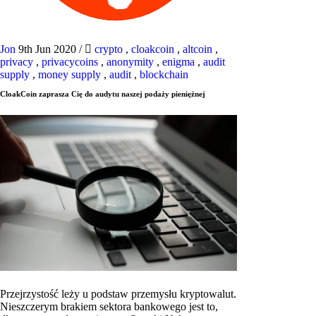
Jon
9th Jun 2020
/
crypto
,
cloakcoin
,
altcoin
,
privacy
,
privacycoins
,
anonymity
,
enigma
,
audit
supply
,
money supply
,
audit
,
blockchain
CloakCoin zaprasza Cię do audytu naszej podaży pieniężnej
Przejrzystość leży u podstaw przemysłu kryptowalut.
Nieszczerym brakiem sektora bankowego jest to,