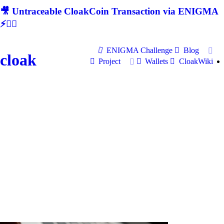
🎥 Untraceable CloakCoin Transaction via ENIGMA
⚡🕵‍♂
ENIGMA Challenge
Blog
cloak
Project
Wallets
CloakWiki