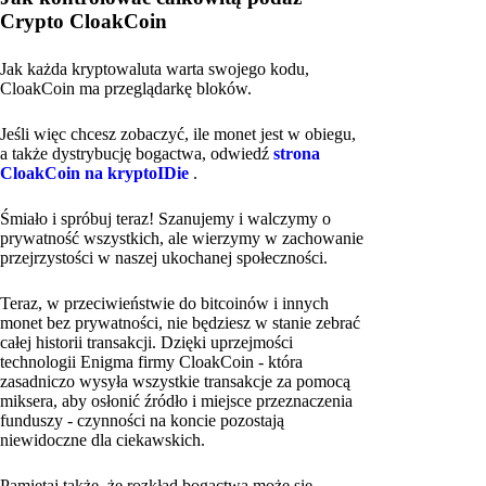
Crypto CloakCoin
Jak każda kryptowaluta warta swojego kodu,
CloakCoin ma przeglądarkę bloków.
Jeśli więc chcesz zobaczyć, ile monet jest w obiegu,
a także dystrybucję bogactwa, odwiedź
strona
CloakCoin na kryptoIDie
.
Śmiało i spróbuj teraz! Szanujemy i walczymy o
prywatność wszystkich, ale wierzymy w zachowanie
przejrzystości w naszej ukochanej społeczności.
Teraz, w przeciwieństwie do bitcoinów i innych
monet bez prywatności, nie będziesz w stanie zebrać
całej historii transakcji. Dzięki uprzejmości
technologii Enigma firmy CloakCoin - która
zasadniczo wysyła wszystkie transakcje za pomocą
miksera, aby osłonić źródło i miejsce przeznaczenia
funduszy - czynności na koncie pozostają
niewidoczne dla ciekawskich.
Pamiętaj także, że rozkład bogactwa może się