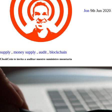
Jon
9th Jun 2020
supply
,
money supply
,
audit
,
blockchain
CloakCoin te invita a auditar nuestro suministro monetaria