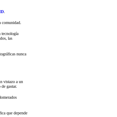
oID
.
da comunidad.
a tecnología
dos, las
tográficas nunca
un vistazo a un
 de gastar.
glomerados
ifica que depende