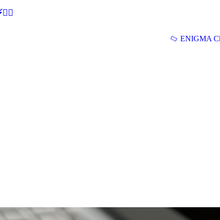
🕵‍♂
ENIGMA Ch