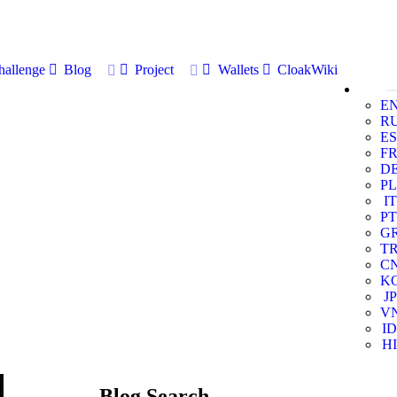
allenge
Blog
Project
Wallets
CloakWiki
E
R
ES
F
D
PL
IT
PT
G
T
C
K
JP
V
ID
HI
Blog Search