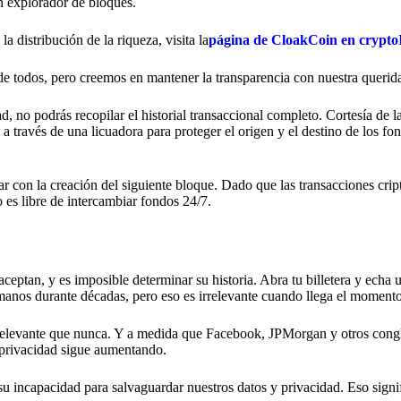
 explorador de bloques.
 distribución de la riqueza, visita la
página de CloakCoin en crypt
e todos, pero creemos en mantener la transparencia con nuestra queri
, no podrás recopilar el historial transaccional completo. Cortesía de l
través de una licuadora para proteger el origen y el destino de los fon
r con la creación del siguiente bloque. Dado que las transacciones crip
 es libre de intercambiar fondos 24/7.
 aceptan, y es imposible determinar su historia. Abra tu billetera y echa 
manos durante décadas, pero eso es irrelevante cuando llega el momento
ás relevante que nunca. Y a medida que Facebook, JPMorgan y otros con
 privacidad sigue aumentando.
su incapacidad para salvaguardar nuestros datos y privacidad. Eso sign