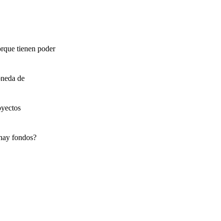
orque tienen poder
oneda de
oyectos
 hay fondos?