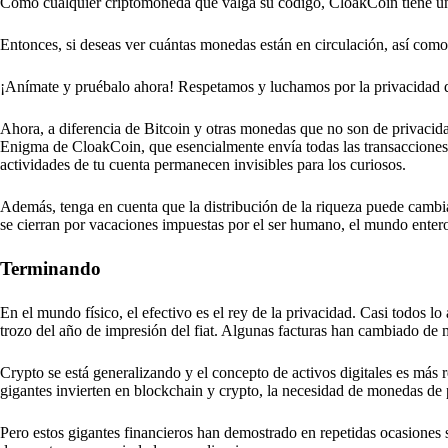
Como cualquier criptomoneda que valga su código, CloakCoin tiene un
Entonces, si deseas ver cuántas monedas están en circulación, así como la
¡Anímate y pruébalo ahora! Respetamos y luchamos por la privacidad d
Ahora, a diferencia de Bitcoin y otras monedas que no son de privacidad
Enigma de CloakCoin, que esencialmente envía todas las transacciones a 
actividades de tu cuenta permanecen invisibles para los curiosos.
Además, tenga en cuenta que la distribución de la riqueza puede cambia
se cierran por vacaciones impuestas por el ser humano, el mundo entero
Terminando
En el mundo físico, el efectivo es el rey de la privacidad. Casi todos lo
trozo del año de impresión del fiat. Algunas facturas han cambiado de 
Crypto se está generalizando y el concepto de activos digitales es m
gigantes invierten en blockchain y crypto, la necesidad de monedas de
Pero estos gigantes financieros han demostrado en repetidas ocasiones 