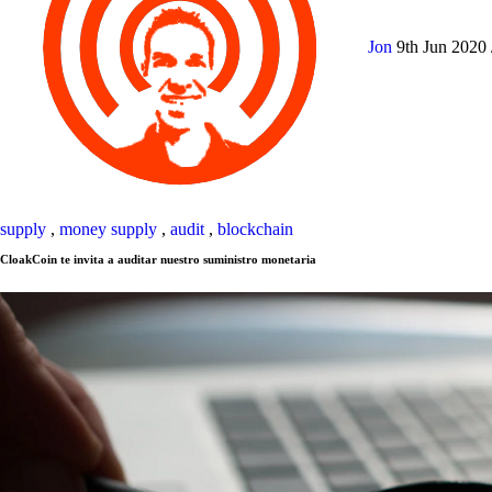
Jon
9th Jun 2020
supply
,
money supply
,
audit
,
blockchain
CloakCoin te invita a auditar nuestro suministro monetaria