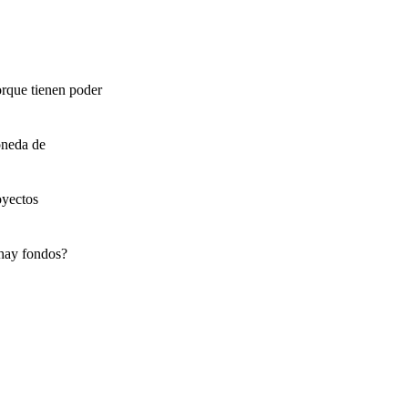
orque tienen poder
oneda de
oyectos
 hay fondos?