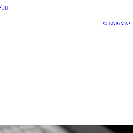
🕵‍♂
ENIGMA Ch