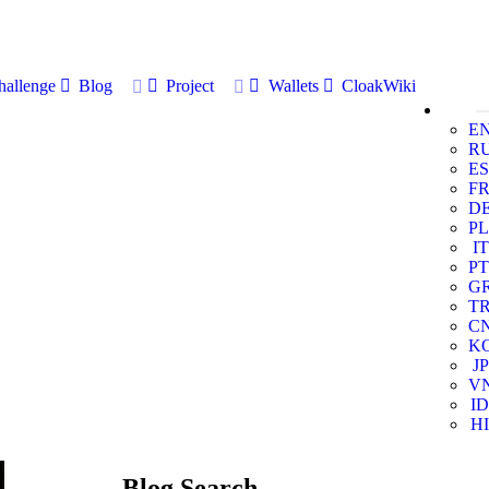
allenge
Blog
Project
Wallets
CloakWiki
E
R
ES
F
D
PL
IT
PT
G
T
C
K
JP
V
ID
HI
Blog Search