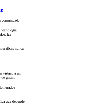
oID
.
da comunidad.
a tecnología
dos, las
tográficas nunca
un vistazo a un
 de gastar.
glomerados
ifica que depende