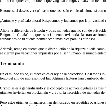
Como cualquier criptomoneda que valga su código, CloakCoin tiene un
Entonces, si deseas ver cuántas monedas están en circulación, así como la
¡Anímate y pruébalo ahora! Respetamos y luchamos por la privacidad d
Ahora, a diferencia de Bitcoin y otras monedas que no son de privacidad
Enigma de CloakCoin, que esencialmente envía todas las transacciones a 
actividades de tu cuenta permanecen invisibles para los curiosos.
Además, tenga en cuenta que la distribución de la riqueza puede cambia
se cierran por vacaciones impuestas por el ser humano, el mundo entero
Terminando
En el mundo físico, el efectivo es el rey de la privacidad. Casi todos lo
trozo del año de impresión del fiat. Algunas facturas han cambiado de 
Crypto se está generalizando y el concepto de activos digitales es m
gigantes invierten en blockchain y crypto, la necesidad de monedas de
Pero estos gigantes financieros han demostrado en repetidas ocasiones 