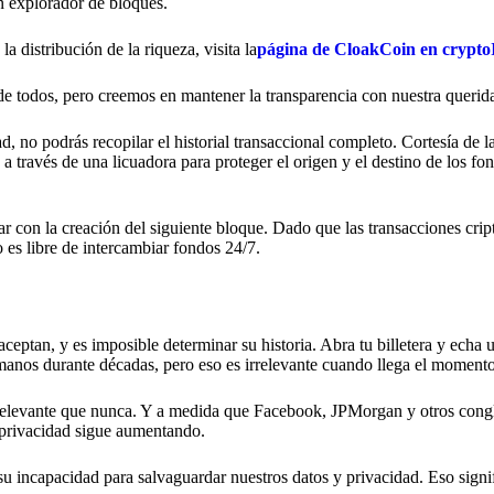
 explorador de bloques.
 distribución de la riqueza, visita la
página de CloakCoin en crypt
e todos, pero creemos en mantener la transparencia con nuestra queri
, no podrás recopilar el historial transaccional completo. Cortesía de l
través de una licuadora para proteger el origen y el destino de los fon
r con la creación del siguiente bloque. Dado que las transacciones crip
 es libre de intercambiar fondos 24/7.
 aceptan, y es imposible determinar su historia. Abra tu billetera y echa 
manos durante décadas, pero eso es irrelevante cuando llega el momento
ás relevante que nunca. Y a medida que Facebook, JPMorgan y otros con
 privacidad sigue aumentando.
su incapacidad para salvaguardar nuestros datos y privacidad. Eso sign