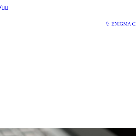
🕵‍♂
ENIGMA Ch