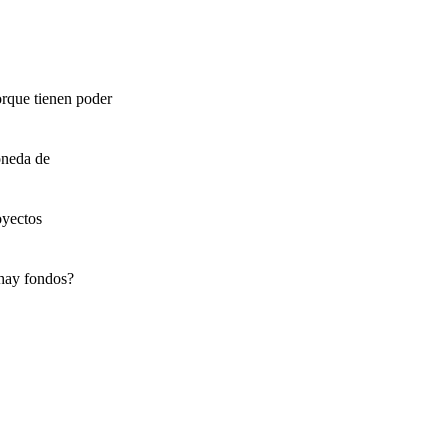
orque tienen poder
oneda de
oyectos
 hay fondos?