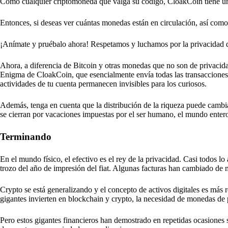
Como cualquier criptomoneda que valga su código, CloakCoin tiene un
Entonces, si deseas ver cuántas monedas están en circulación, así como la
¡Anímate y pruébalo ahora! Respetamos y luchamos por la privacidad d
Ahora, a diferencia de Bitcoin y otras monedas que no son de privacidad
Enigma de CloakCoin, que esencialmente envía todas las transacciones a 
actividades de tu cuenta permanecen invisibles para los curiosos.
Además, tenga en cuenta que la distribución de la riqueza puede cambia
se cierran por vacaciones impuestas por el ser humano, el mundo entero
Terminando
En el mundo físico, el efectivo es el rey de la privacidad. Casi todos lo
trozo del año de impresión del fiat. Algunas facturas han cambiado de 
Crypto se está generalizando y el concepto de activos digitales es m
gigantes invierten en blockchain y crypto, la necesidad de monedas de
Pero estos gigantes financieros han demostrado en repetidas ocasiones 