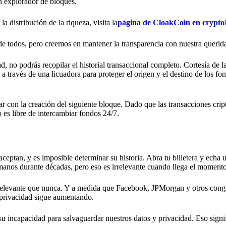
 explorador de bloques.
 distribución de la riqueza, visita la
página de CloakCoin en crypt
e todos, pero creemos en mantener la transparencia con nuestra queri
, no podrás recopilar el historial transaccional completo. Cortesía de l
través de una licuadora para proteger el origen y el destino de los fon
r con la creación del siguiente bloque. Dado que las transacciones crip
 es libre de intercambiar fondos 24/7.
 aceptan, y es imposible determinar su historia. Abra tu billetera y echa 
manos durante décadas, pero eso es irrelevante cuando llega el momento
ás relevante que nunca. Y a medida que Facebook, JPMorgan y otros con
 privacidad sigue aumentando.
su incapacidad para salvaguardar nuestros datos y privacidad. Eso sign