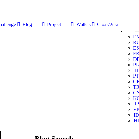
allenge
Blog
Project
Wallets
CloakWiki
E
R
ES
F
D
PL
IT
PT
G
T
C
K
JP
V
ID
HI
Blog Search