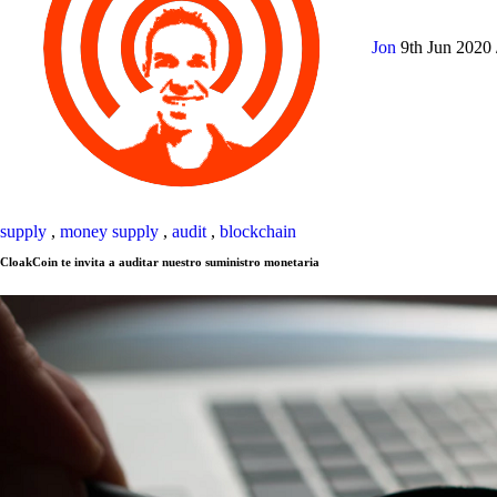
Jon
9th Jun 2020
supply
,
money supply
,
audit
,
blockchain
CloakCoin te invita a auditar nuestro suministro monetaria