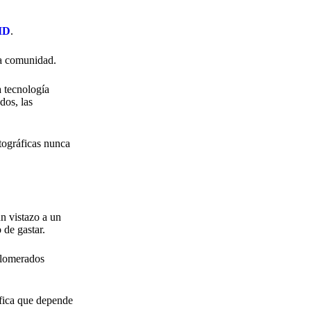
oID
.
da comunidad.
a tecnología
dos, las
tográficas nunca
un vistazo a un
 de gastar.
glomerados
ifica que depende