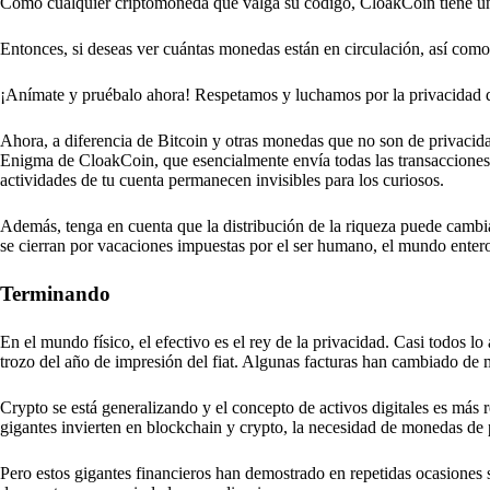
Como cualquier criptomoneda que valga su código, CloakCoin tiene un
Entonces, si deseas ver cuántas monedas están en circulación, así como la
¡Anímate y pruébalo ahora! Respetamos y luchamos por la privacidad d
Ahora, a diferencia de Bitcoin y otras monedas que no son de privacidad
Enigma de CloakCoin, que esencialmente envía todas las transacciones a 
actividades de tu cuenta permanecen invisibles para los curiosos.
Además, tenga en cuenta que la distribución de la riqueza puede cambia
se cierran por vacaciones impuestas por el ser humano, el mundo entero
Terminando
En el mundo físico, el efectivo es el rey de la privacidad. Casi todos lo
trozo del año de impresión del fiat. Algunas facturas han cambiado de 
Crypto se está generalizando y el concepto de activos digitales es m
gigantes invierten en blockchain y crypto, la necesidad de monedas de
Pero estos gigantes financieros han demostrado en repetidas ocasiones 