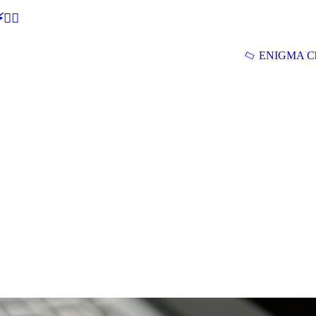
🕵‍♂
ENIGMA Ch