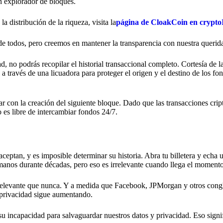
 explorador de bloques.
 distribución de la riqueza, visita la
página de CloakCoin en crypt
e todos, pero creemos en mantener la transparencia con nuestra queri
, no podrás recopilar el historial transaccional completo. Cortesía de l
través de una licuadora para proteger el origen y el destino de los fon
r con la creación del siguiente bloque. Dado que las transacciones crip
 es libre de intercambiar fondos 24/7.
 aceptan, y es imposible determinar su historia. Abra tu billetera y echa 
manos durante décadas, pero eso es irrelevante cuando llega el momento
ás relevante que nunca. Y a medida que Facebook, JPMorgan y otros con
 privacidad sigue aumentando.
su incapacidad para salvaguardar nuestros datos y privacidad. Eso sign