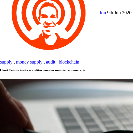
Jon
9th Jun 2020
supply
,
money supply
,
audit
,
blockchain
CloakCoin te invita a auditar nuestro suministro monetaria