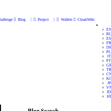
allenge
Blog
Project
Wallets
CloakWiki
E
R
ES
F
D
PL
IT
PT
G
T
C
K
JP
V
ID
HI
Blog Search