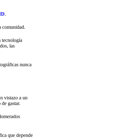
oID
.
da comunidad.
a tecnología
dos, las
tográficas nunca
un vistazo a un
 de gastar.
glomerados
ifica que depende