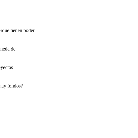
orque tienen poder
oneda de
oyectos
 hay fondos?