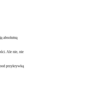
ją absolutną
ci. Ale nie, nie
e pod przykrywką