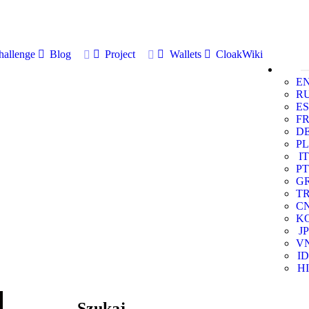
allenge
Blog
Project
Wallets
CloakWiki
E
R
ES
F
D
PL
IT
PT
G
T
C
K
JP
V
ID
HI
Szukaj