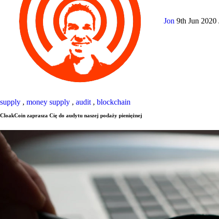
Jon
9th Jun 2020
supply
,
money supply
,
audit
,
blockchain
CloakCoin zaprasza Cię do audytu naszej podaży pieniężnej