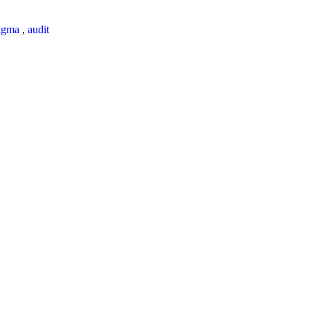
igma
,
audit