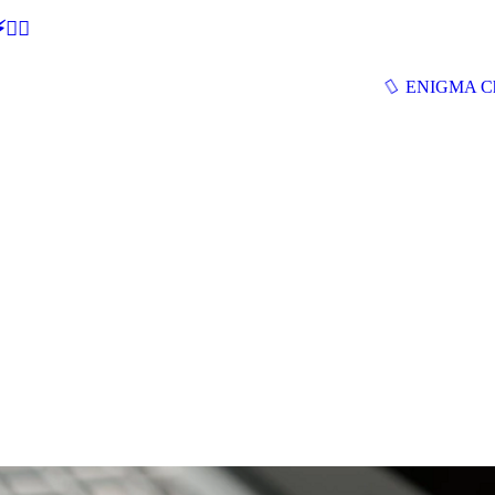
🕵‍♂
ENIGMA Ch