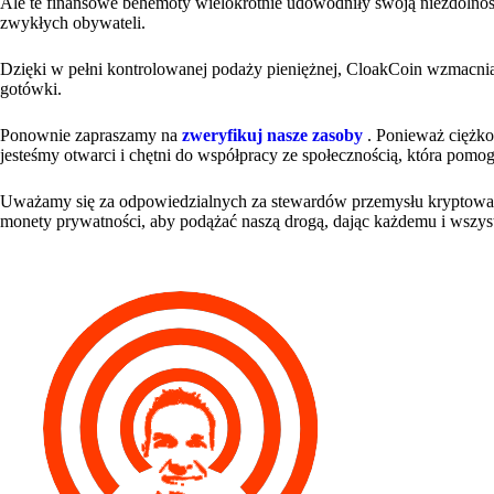
Ale te finansowe behemoty wielokrotnie udowodniły swoją niezdolność
zwykłych obywateli.
Dzięki w pełni kontrolowanej podaży pieniężnej, CloakCoin wzmacnia
gotówki.
Ponownie zapraszamy na
zweryfikuj nasze zasoby
. Ponieważ ciężko
jesteśmy otwarci i chętni do współpracy ze społecznością, która pomogł
Uważamy się za odpowiedzialnych za stewardów przemysłu kryptowalut
monety prywatności, aby podążać naszą drogą, dając każdemu i wszyst