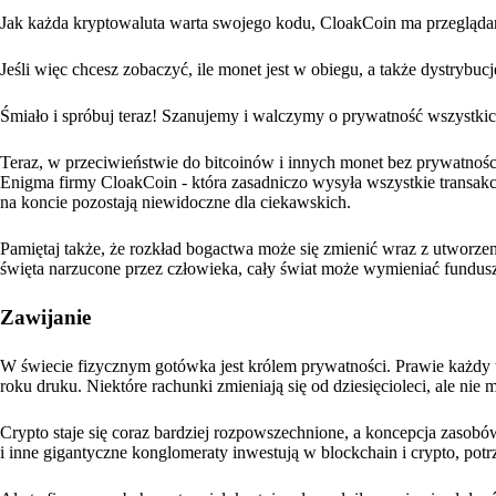
Jak każda kryptowaluta warta swojego kodu, CloakCoin ma przegląda
Jeśli więc chcesz zobaczyć, ile monet jest w obiegu, a także dystrybu
Śmiało i spróbuj teraz! Szanujemy i walczymy o prywatność wszystkic
Teraz, w przeciwieństwie do bitcoinów i innych monet bez prywatności, 
Enigma firmy CloakCoin - która zasadniczo wysyła wszystkie transakcj
na koncie pozostają niewidoczne dla ciekawskich.
Pamiętaj także, że rozkład bogactwa może się zmienić wraz z utworze
święta narzucone przez człowieka, cały świat może wymieniać fundusz
Zawijanie
W świecie fizycznym gotówka jest królem prywatności. Prawie każdy to 
roku druku. Niektóre rachunki zmieniają się od dziesięcioleci, ale nie 
Crypto staje się coraz bardziej rozpowszechnione, a koncepcja zasobó
i inne gigantyczne konglomeraty inwestują w blockchain i crypto, pot