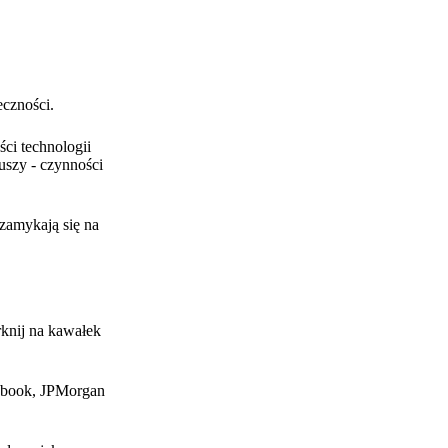
eczności.
ści technologii
uszy - czynności
 zamykają się na
rknij na kawałek
acebook, JPMorgan