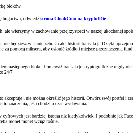
rkę bloków.
cję bogactwa, odwiedź
strona CloakCoin na kryptoIDie
.
h, ale wierzymy w zachowanie przejrzystości w naszej ukochanej społ
nie będziesz w stanie zebrać całej historii transakcji. Dzięki uprzejmo
e za pomocą miksera, aby osłonić źródło i miejsce przeznaczenia fund
niem następnego bloku. Ponieważ transakcje kryptograficzne nigdy nie
e 24/7.
akceptuje i nie można określić jego historii. Otwórz swój portfel i ze
ma to znaczenia, jeśli chodzi o czas wydawania.
w cyfrowych jest bardziej istotna niż kiedykolwiek. I podobnie jak F
rzeba monet monet wciąż rośnie.