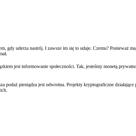
zem, gdy uderza nastrój. I zawsze im się to udaje. Czemu? Ponieważ ma
mał.
ązkiem jest informowanie społeczności. Tak, jesteśmy monetą prywatnoś
a podaż pieniądza jest odwrotna. Projekty kryptograficzne działając
ich.