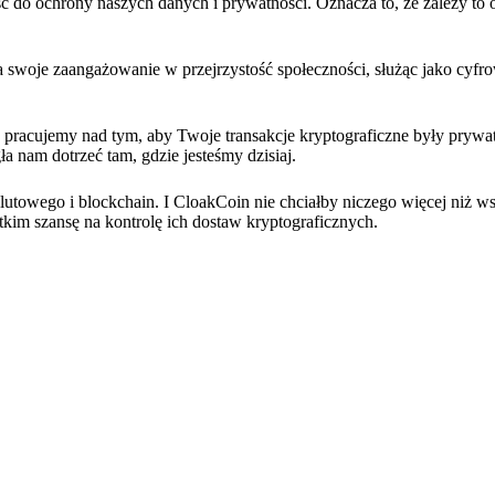
 do ochrony naszych danych i prywatności. Oznacza to, że zależy to 
 swoje zaangażowanie w przejrzystość społeczności, służąc jako cyf
 pracujemy nad tym, aby Twoje transakcje kryptograficzne były prywat
a nam dotrzeć tam, gdzie jesteśmy dzisiaj.
owego i blockchain. I CloakCoin nie chciałby niczego więcej niż ws
kim szansę na kontrolę ich dostaw kryptograficznych.