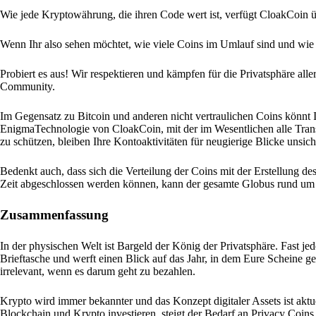
Wie jede Kryptowährung, die ihren Code wert ist, verfügt CloakCoin 
Wenn Ihr also sehen möchtet, wie viele Coins im Umlauf sind und wie si
Probiert es aus! Wir respektieren und kämpfen für die Privatsphäre all
Community.
Im Gegensatz zu Bitcoin und anderen nicht vertraulichen Coins könnt Ih
EnigmaTechnologie von CloakCoin, mit der im Wesentlichen alle Trans
zu schützen, bleiben Ihre Kontoaktivitäten für neugierige Blicke unsich
Bedenkt auch, dass sich die Verteilung der Coins mit der Erstellung 
Zeit abgeschlossen werden können, kann der gesamte Globus rund um 
Zusammenfassung
In der physischen Welt ist Bargeld der König der Privatsphäre. Fast je
Brieftasche und werft einen Blick auf das Jahr, in dem Eure Scheine g
irrelevant, wenn es darum geht zu bezahlen.
Krypto wird immer bekannter und das Konzept digitaler Assets ist ak
Blockchain und Krypto investieren, steigt der Bedarf an Privacy Coins 