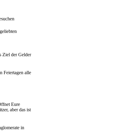
esuchen
geliebten
 Ziel der Gelder
n Feiertagen alle
Öffnet Eure
er, aber das ist
nglomerate in