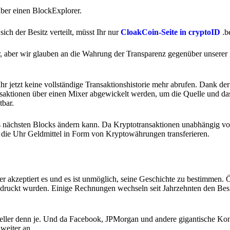
über einen BlockExplorer.
ch der Besitz verteilt, müsst Ihr nur
CloakCoin-Seite in cryptoID
.b
er, aber wir glauben an die Wahrung der Transparenz gegenüber unserer 
r jetzt keine vollständige Transaktionshistorie mehr abrufen. Dank der
aktionen über einen Mixer abgewickelt werden, um die Quelle und das
tbar.
des nächsten Blocks ändern kann. Da Kryptotransaktionen unabhängig vo
die Uhr Geldmittel in Form von Kryptowährungen transferieren.
der akzeptiert es und es ist unmöglich, seine Geschichte zu bestimmen. 
edruckt wurden. Einige Rechnungen wechseln seit Jahrzehnten den Besitz
tueller denn je. Und da Facebook, JPMorgan und andere gigantische Ko
weiter an.