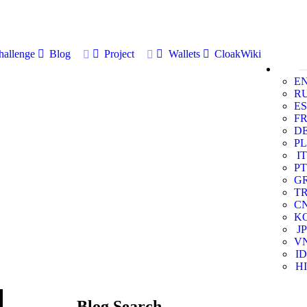
allenge
Blog
Project
Wallets
CloakWiki
E
R
ES
F
D
PL
IT
PT
G
T
C
K
JP
V
ID
HI
Blog Search