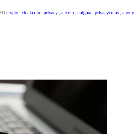
/
crypto
,
cloakcoin
,
privacy
,
altcoin
,
enigma
,
privacycoins
,
anony