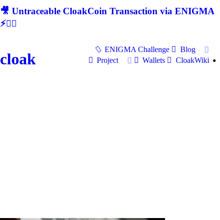
🎥 Untraceable CloakCoin Transaction via ENIGMA
⚡🕵‍♂
ENIGMA Challenge
Blog
cloak
Project
Wallets
CloakWiki