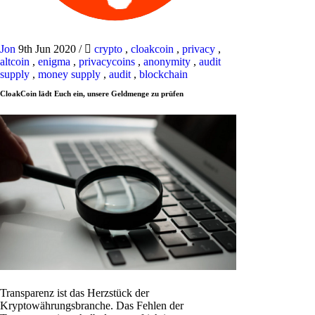
Jon
9th Jun 2020
/
crypto
,
cloakcoin
,
privacy
,
altcoin
,
enigma
,
privacycoins
,
anonymity
,
audit
supply
,
money supply
,
audit
,
blockchain
CloakCoin lädt Euch ein, unsere Geldmenge zu prüfen
Transparenz ist das Herzstück der
Kryptowährungsbranche. Das Fehlen der