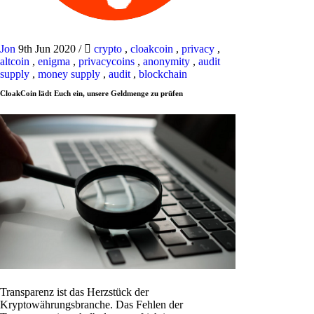
Jon
9th Jun 2020
/
crypto
,
cloakcoin
,
privacy
,
altcoin
,
enigma
,
privacycoins
,
anonymity
,
audit
supply
,
money supply
,
audit
,
blockchain
CloakCoin lädt Euch ein, unsere Geldmenge zu prüfen
Transparenz ist das Herzstück der
Kryptowährungsbranche. Das Fehlen der