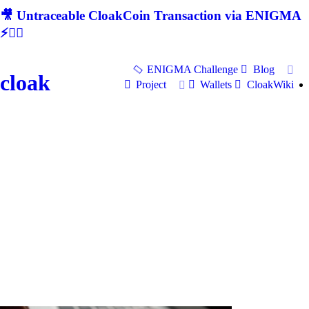
🎥 Untraceable CloakCoin Transaction via ENIGMA
⚡🕵‍♂
ENIGMA Challenge
Blog
cloak
Project
Wallets
CloakWiki