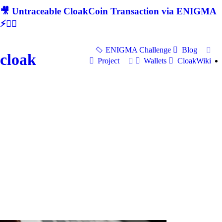
🎥 Untraceable CloakCoin Transaction via ENIGMA
⚡🕵‍♂
ENIGMA Challenge
Blog
cloak
Project
Wallets
CloakWiki