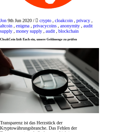
Jon
9th Jun 2020
/
crypto
,
cloakcoin
,
privacy
,
altcoin
,
enigma
,
privacycoins
,
anonymity
,
audit
supply
,
money supply
,
audit
,
blockchain
CloakCoin lädt Euch ein, unsere Geldmenge zu prüfen
Transparenz ist das Herzstück der
Kryptowährungsbranche. Das Fehlen der