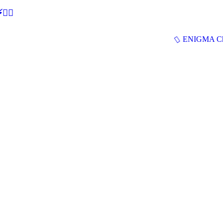
🕵‍♂
ENIGMA Ch