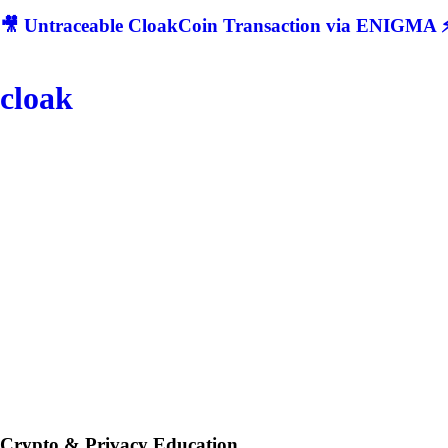
🎥 Untraceable CloakCoin Transaction via ENIGMA ⚡
cloak
Crypto & Privacy Education