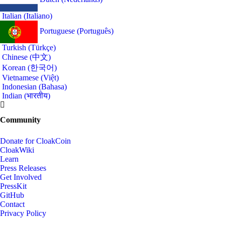
Italian (Italiano)
Portuguese (Português)
Turkish (Türkçe)
Chinese (中文)
Korean (한국어)
Vietnamese (Việt)
Indonesian (Bahasa)
Indian (भारतीय)
Community
Donate for CloakCoin
CloakWiki
Learn
Press Releases
Get Involved
PressKit
GitHub
Contact
Privacy Policy