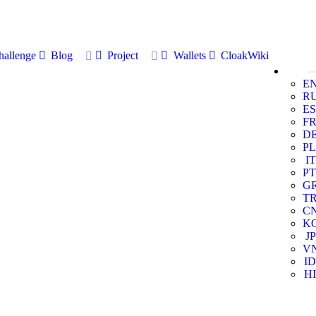
allenge
Blog
Project
Wallets
CloakWiki
E
R
ES
F
D
PL
IT
PT
G
T
C
K
JP
V
ID
HI