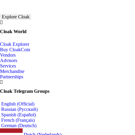
Explore Cloak
Cloak World
Cloak Explorer
Buy CloakCoin
Vendors
Advisors
Services
Merchandise
Partnerships
Cloak Telegram Groups
English (Official)
Russian (Русский)
Spanish (Español)
French (Français)
German (Deutsch)
Dutch (Nederlands)