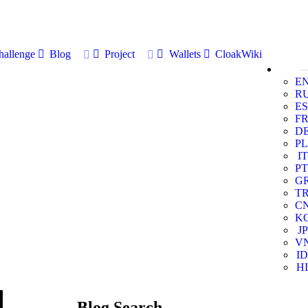
allenge
Blog
Project
Wallets
CloakWiki
E
R
ES
F
D
PL
IT
PT
G
T
C
K
JP
V
ID
HI
Blog Search