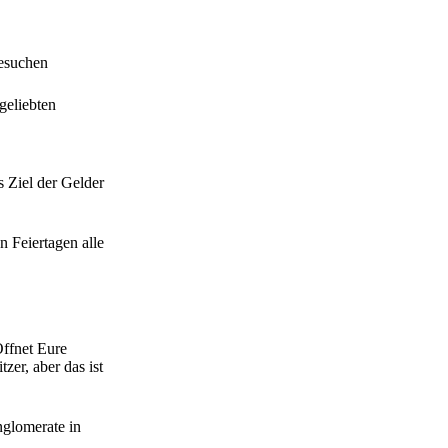
esuchen
geliebten
 Ziel der Gelder
n Feiertagen alle
Öffnet Eure
er, aber das ist
nglomerate in