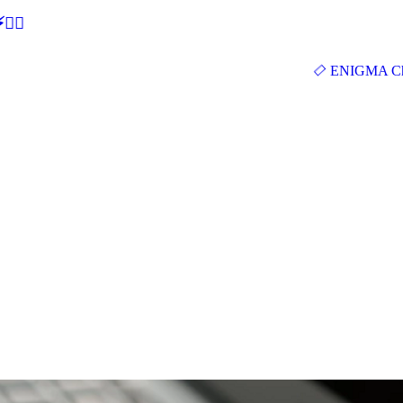
🕵‍♂
ENIGMA Ch