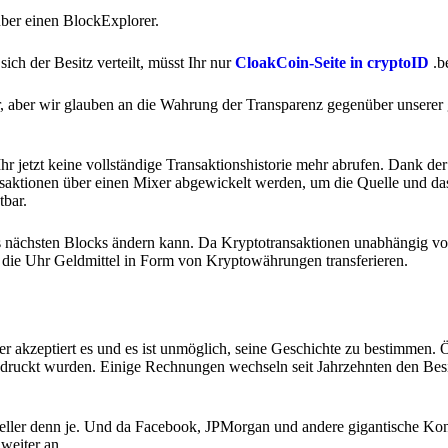
über einen BlockExplorer.
ch der Besitz verteilt, müsst Ihr nur
CloakCoin-Seite in cryptoID
.b
er, aber wir glauben an die Wahrung der Transparenz gegenüber unserer 
r jetzt keine vollständige Transaktionshistorie mehr abrufen. Dank der
aktionen über einen Mixer abgewickelt werden, um die Quelle und das
tbar.
des nächsten Blocks ändern kann. Da Kryptotransaktionen unabhängig vo
die Uhr Geldmittel in Form von Kryptowährungen transferieren.
der akzeptiert es und es ist unmöglich, seine Geschichte zu bestimmen. 
edruckt wurden. Einige Rechnungen wechseln seit Jahrzehnten den Besitz
tueller denn je. Und da Facebook, JPMorgan und andere gigantische Ko
weiter an.