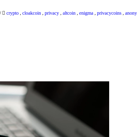
/
crypto
,
cloakcoin
,
privacy
,
altcoin
,
enigma
,
privacycoins
,
anony