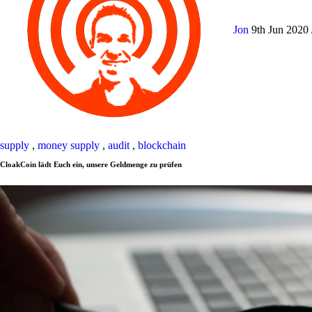
Jon
9th Jun 2020
supply
,
money supply
,
audit
,
blockchain
CloakCoin lädt Euch ein, unsere Geldmenge zu prüfen