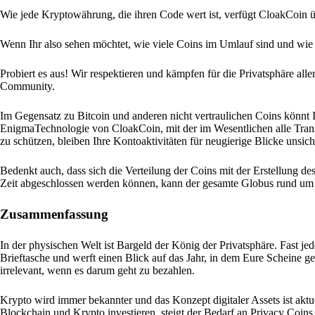
Wie jede Kryptowährung, die ihren Code wert ist, verfügt CloakCoin 
Wenn Ihr also sehen möchtet, wie viele Coins im Umlauf sind und wie si
Probiert es aus! Wir respektieren und kämpfen für die Privatsphäre all
Community.
Im Gegensatz zu Bitcoin und anderen nicht vertraulichen Coins könnt Ih
EnigmaTechnologie von CloakCoin, mit der im Wesentlichen alle Trans
zu schützen, bleiben Ihre Kontoaktivitäten für neugierige Blicke unsich
Bedenkt auch, dass sich die Verteilung der Coins mit der Erstellung 
Zeit abgeschlossen werden können, kann der gesamte Globus rund um 
Zusammenfassung
In der physischen Welt ist Bargeld der König der Privatsphäre. Fast je
Brieftasche und werft einen Blick auf das Jahr, in dem Eure Scheine g
irrelevant, wenn es darum geht zu bezahlen.
Krypto wird immer bekannter und das Konzept digitaler Assets ist ak
Blockchain und Krypto investieren, steigt der Bedarf an Privacy Coins 