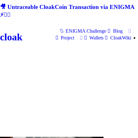
🎥 Untraceable CloakCoin Transaction via ENIGMA
⚡🕵‍♂
ENIGMA Challenge
Blog
cloak
Project
Wallets
CloakWiki