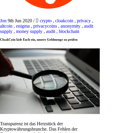
Jon
9th Jun 2020
/
crypto
,
cloakcoin
,
privacy
,
altcoin
,
enigma
,
privacycoins
,
anonymity
,
audit
supply
,
money supply
,
audit
,
blockchain
CloakCoin lädt Euch ein, unsere Geldmenge zu prüfen
Transparenz ist das Herzstück der
Kryptowährungsbranche. Das Fehlen der