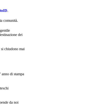
ptoID
.
ta comunità.
gentile
destinazione dei
n si chiudono mai
 l' anno di stampa
teschi
ipende da noi