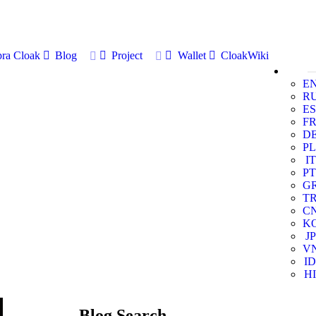
ra Cloak
Blog
Project
Wallet
CloakWiki
E
R
ES
F
D
PL
IT
PT
G
T
C
K
JP
V
ID
HI
Blog Search