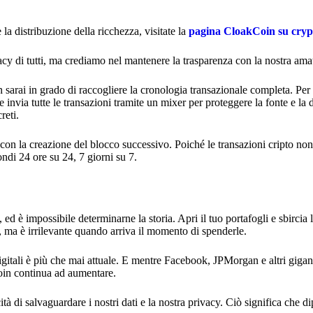
a distribuzione della ricchezza, visitate la
pagina CloakCoin su cry
cy di tutti, ma crediamo nel mantenere la trasparenza con la nostra ama
 sarai in grado di raccogliere la cronologia transazionale completa. Per 
nvia tutte le transazioni tramite un mixer per proteggere la fonte e la 
reti.
e con la creazione del blocco successivo. Poiché le transazioni cripto no
ndi 24 ore su 24, 7 giorni su 7.
, ed è impossibile determinarne la storia. Apri il tuo portafogli e sbircia
ma è irrilevante quando arriva il momento di spenderle.
igitali è più che mai attuale. E mentre Facebook, JPMorgan e altri gigan
coin continua ad aumentare.
tà di salvaguardare i nostri dati e la nostra privacy. Ciò significa che d