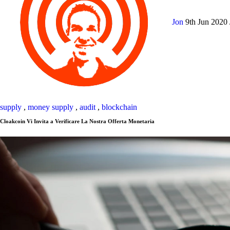
Jon
9th Jun 2020
supply
,
money supply
,
audit
,
blockchain
Cloakcoin Vi Invita a Verificare La Nostra Offerta Monetaria