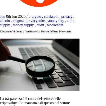
Jon
9th Jun 2020
/
crypto
,
cloakcoin
,
privacy
,
altcoin
,
enigma
,
privacycoins
,
anonymity
,
audit
supply
,
money supply
,
audit
,
blockchain
Cloakcoin Vi Invita a Verificare La Nostra Offerta Monetaria
La trasparenza è il cuore del settore delle
criptovalute. La mancanza di questo nel settore