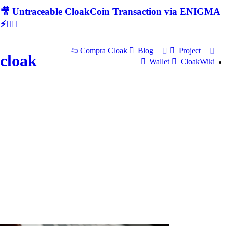
🎥 Untraceable CloakCoin Transaction via ENIGMA
⚡🕵‍♂
Compra Cloak
Blog
Project
cloak
Wallet
CloakWiki