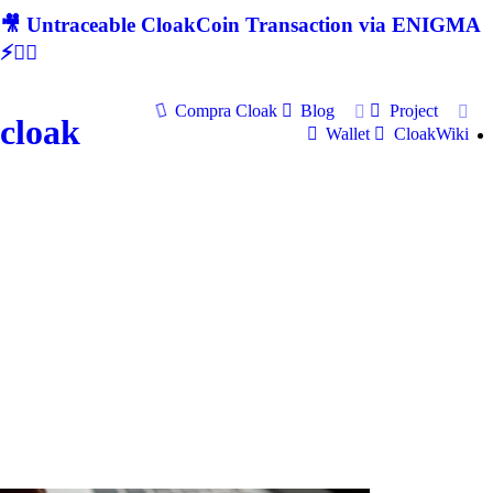
🎥 Untraceable CloakCoin Transaction via ENIGMA
⚡🕵‍♂
Compra Cloak
Blog
Project
cloak
Wallet
CloakWiki