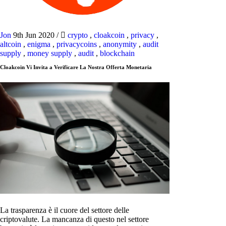
Jon
9th Jun 2020
/
crypto
,
cloakcoin
,
privacy
,
altcoin
,
enigma
,
privacycoins
,
anonymity
,
audit
supply
,
money supply
,
audit
,
blockchain
Cloakcoin Vi Invita a Verificare La Nostra Offerta Monetaria
La trasparenza è il cuore del settore delle
criptovalute. La mancanza di questo nel settore