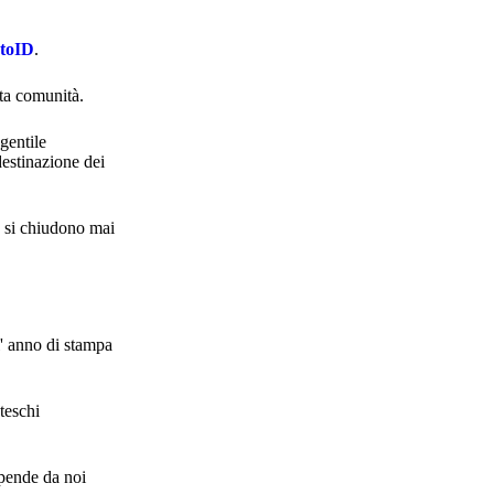
ptoID
.
ta comunità.
gentile
destinazione dei
n si chiudono mai
 l' anno di stampa
teschi
ipende da noi