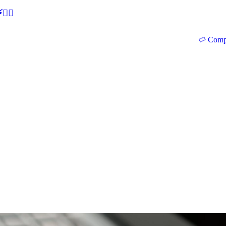
🕵‍♂
Comp