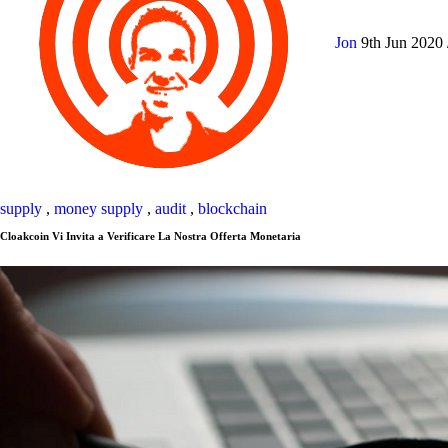
Jon
9th Jun 2020
supply
,
money supply
,
audit
,
blockchain
Cloakcoin Vi Invita a Verificare La Nostra Offerta Monetaria