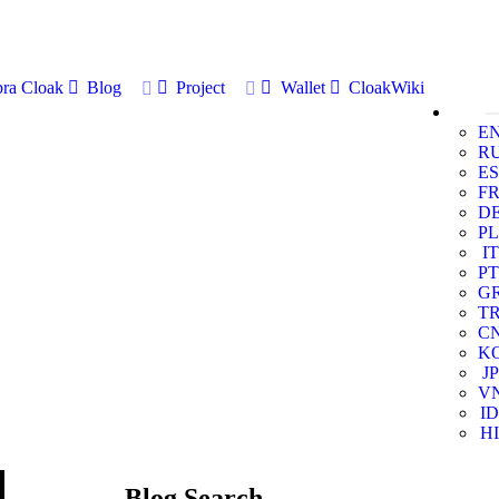
ra Cloak
Blog
Project
Wallet
CloakWiki
E
R
ES
F
D
PL
IT
PT
G
T
C
K
JP
V
ID
HI
Blog Search