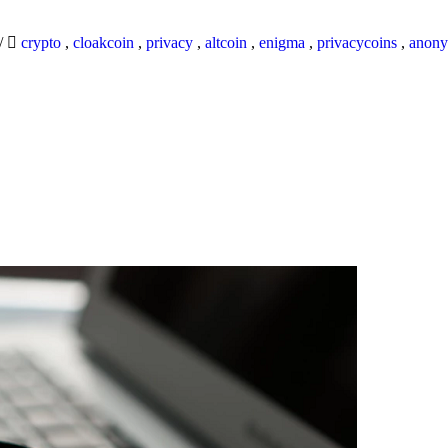
/
crypto
,
cloakcoin
,
privacy
,
altcoin
,
enigma
,
privacycoins
,
anony