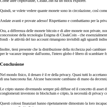
Come altre criptovalute, CloakCoin ha un block explorer.
Quindi, se volete vedere quante monete sono in circolazione, così come l
Andate avanti e provate adesso! Rispettiamo e combattiamo per la priva
Ora, a differenza delle monete bitcoin e di altre monete non private, non
concessione della tecnologia Enigma di CloakCoin - che essenzialmente i
fondi - le attività del tuo account rimangono invisibili agli sguardi indisc
Inoltre, tieni presente che la distribuzione della ricchezza può cambiar
per le vacanze imposte dall'uomo, l'intero globo è libero di scambiare fo
Conclusione
Nel mondo fisico, il denaro è il re della privacy. Quasi tutti lo accettano
di una banconota fiat. Alcune banconote cambiano di mano da decenni, 
Le cripto stanno diventando sempre più diffuse ed il concetto di asset d
conglomerati investono in blockchain e cripto, la necessità di privacy 
Questi colossi finanziari hanno ripetutamente dimostrato la loro incapaci