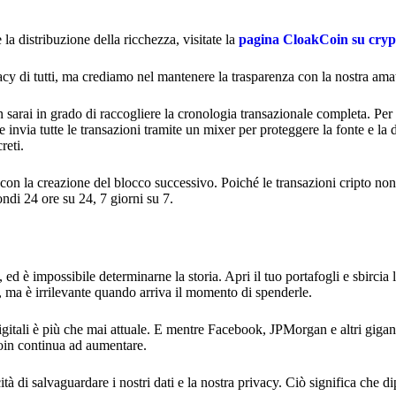
a distribuzione della ricchezza, visitate la
pagina CloakCoin su cry
cy di tutti, ma crediamo nel mantenere la trasparenza con la nostra ama
 sarai in grado di raccogliere la cronologia transazionale completa. Per 
nvia tutte le transazioni tramite un mixer per proteggere la fonte e la 
reti.
e con la creazione del blocco successivo. Poiché le transazioni cripto no
ndi 24 ore su 24, 7 giorni su 7.
, ed è impossibile determinarne la storia. Apri il tuo portafogli e sbircia
ma è irrilevante quando arriva il momento di spenderle.
igitali è più che mai attuale. E mentre Facebook, JPMorgan e altri gigan
coin continua ad aumentare.
tà di salvaguardare i nostri dati e la nostra privacy. Ciò significa che d