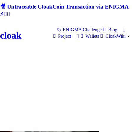
🎥 Untraceable CloakCoin Transaction via ENIGMA
⚡🕵‍♂
ENIGMA Challenge
Blog
cloak
Project
Wallets
CloakWiki