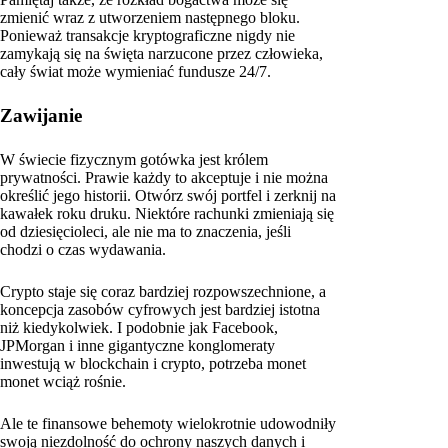
zmienić wraz z utworzeniem następnego bloku.
Ponieważ transakcje kryptograficzne nigdy nie
zamykają się na święta narzucone przez człowieka,
cały świat może wymieniać fundusze 24/7.
Zawijanie
W świecie fizycznym gotówka jest królem
prywatności. Prawie każdy to akceptuje i nie można
określić jego historii. Otwórz swój portfel i zerknij na
kawałek roku druku. Niektóre rachunki zmieniają się
od dziesięcioleci, ale nie ma to znaczenia, jeśli
chodzi o czas wydawania.
Crypto staje się coraz bardziej rozpowszechnione, a
koncepcja zasobów cyfrowych jest bardziej istotna
niż kiedykolwiek. I podobnie jak Facebook,
JPMorgan i inne gigantyczne konglomeraty
inwestują w blockchain i crypto, potrzeba monet
monet wciąż rośnie.
Ale te finansowe behemoty wielokrotnie udowodniły
swoją niezdolność do ochrony naszych danych i