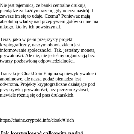
Nie jest tajemnicą, że banki centralne drukują
pieniądze za każdym razem, gdy uderza nastrój. I
zawsze im się to udaje. Czemu? Ponieważ mają
absolutną władzę nad przepływem gotówki i nie ma
nikogo, kto by ich powstrzymał.
Teraz, jako w pełni przejrzysty projekt
kryptograficzny, naszym obowiązkiem jest
informowanie społeczności. Tak, jesteśmy monetą
prywatności. Ale nie, nie jesteśmy organizacją bez
twarzy pozbawioną odpowiedzialności.
Transakcje CloakCoin Enigma są niewykrywalne i
anonimowe, ale nasza podaż pieniądza jest
odwrotna. Projekty kryptograficzne działające pod
przykrywką prywatności, bez przezroczystości,
niewiele różnią się od pras drukarskich.
https://chainz.cryptoid.info/cloak/#!rich
Jak kontrolować całkowitą podaż