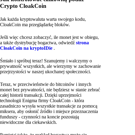
Crypto CloakCoin
Jak każda kryptowaluta warta swojego kodu,
CloakCoin ma przeglądarkę bloków.
Jeśli więc chcesz zobaczyć, ile monet jest w obiegu,
a także dystrybucję bogactwa, odwiedź
strona
CloakCoin na kryptoIDie
.
Śmiało i spróbuj teraz! Szanujemy i walczymy o
prywatność wszystkich, ale wierzymy w zachowanie
przejrzystości w naszej ukochanej społeczności.
Teraz, w przeciwieństwie do bitcoinów i innych
monet bez prywatności, nie będziesz w stanie zebrać
całej historii transakcji. Dzięki uprzejmości
technologii Enigma firmy CloakCoin - która
zasadniczo wysyła wszystkie transakcje za pomocą
miksera, aby osłonić źródło i miejsce przeznaczenia
funduszy - czynności na koncie pozostają
niewidoczne dla ciekawskich.
Pamiętaj także, że rozkład bogactwa może się