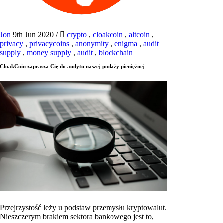
Jon
9th Jun 2020
/
crypto
,
cloakcoin
,
altcoin
,
privacy
,
privacycoins
,
anonymity
,
enigma
,
audit
supply
,
money supply
,
audit
,
blockchain
CloakCoin zaprasza Cię do audytu naszej podaży pieniężnej
Przejrzystość leży u podstaw przemysłu kryptowalut.
Nieszczerym brakiem sektora bankowego jest to,