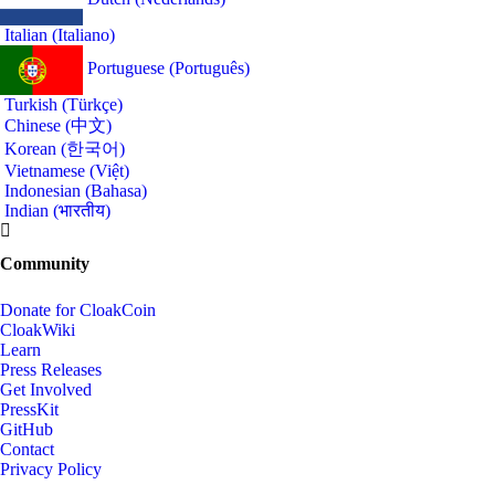
Italian (Italiano)
Portuguese (Português)
Turkish (Türkçe)
Chinese (中文)
Korean (한국어)
Vietnamese (Việt)
Indonesian (Bahasa)
Indian (भारतीय)
Community
Donate for CloakCoin
CloakWiki
Learn
Press Releases
Get Involved
PressKit
GitHub
Contact
Privacy Policy