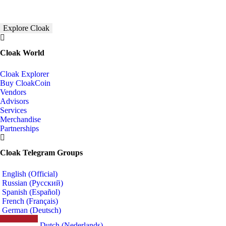
Explore Cloak
Cloak World
Cloak Explorer
Buy CloakCoin
Vendors
Advisors
Services
Merchandise
Partnerships
Cloak Telegram Groups
English (Official)
Russian (Русский)
Spanish (Español)
French (Français)
German (Deutsch)
Dutch (Nederlands)