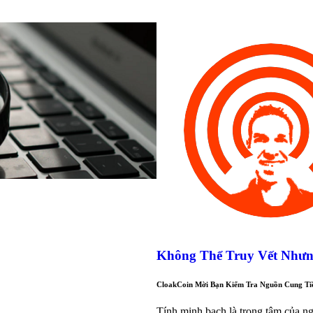
Không Thể Truy Vết Nhưn
CloakCoin Mời Bạn Kiểm Tra Nguồn Cung Ti
Tính minh bạch là trọng tâm của n