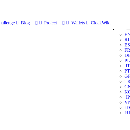
allenge
Blog
Project
Wallets
CloakWiki
E
R
ES
F
D
PL
IT
PT
G
T
C
K
JP
V
ID
HI