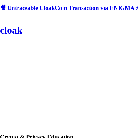
🎥 Untraceable CloakCoin Transaction via ENIGMA ⚡
cloak
Crypto & Privacy Education