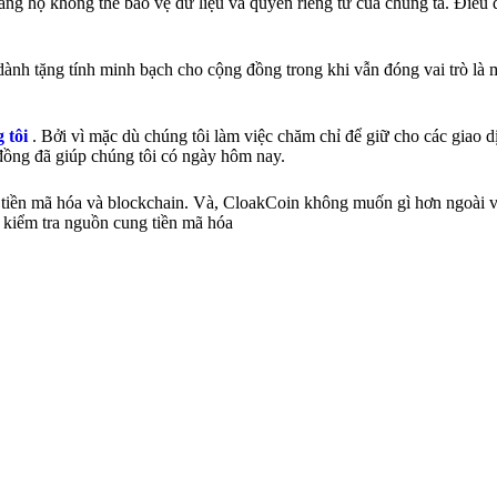
g họ không thể bảo vệ dữ liệu và quyền riêng tư của chúng ta. Điều đ
ành tặng tính minh bạch cho cộng đồng trong khi vẫn đóng vai trò là m
g tôi
. Bởi vì mặc dù chúng tôi làm việc chăm chỉ để giữ cho các giao d
 đồng đã giúp chúng tôi có ngày hôm nay.
 tiền mã hóa và blockchain. Và, CloakCoin không muốn gì hơn ngoài vi
i kiểm tra nguồn cung tiền mã hóa