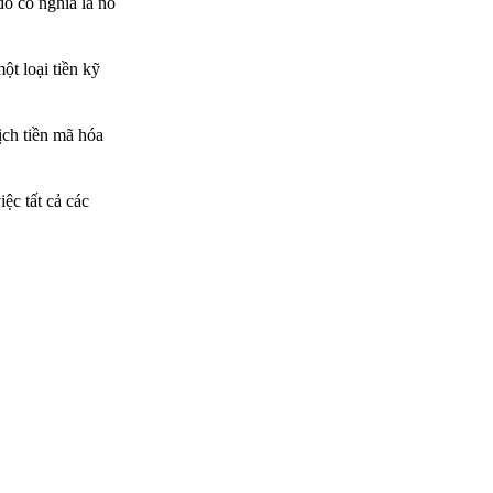
ó có nghĩa là nó
ột loại tiền kỹ
ịch tiền mã hóa
ệc tất cả các