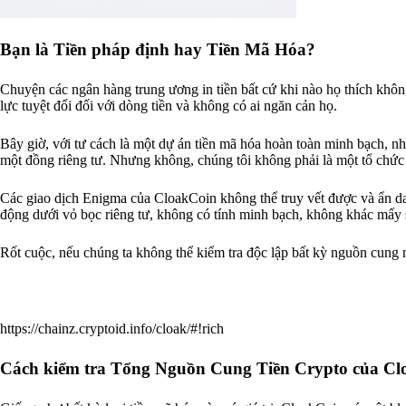
Bạn là Tiền pháp định hay Tiền Mã Hóa?
Chuyện các ngân hàng trung ương in tiền bất cứ khi nào họ thích khôn
lực tuyệt đối đối với dòng tiền và không có ai ngăn cản họ.
Bây giờ, với tư cách là một dự án tiền mã hóa hoàn toàn minh bạch, nh
một đồng riêng tư. Nhưng không, chúng tôi không phải là một tổ chức 
Các giao dịch Enigma của CloakCoin không thể truy vết được và ẩn dan
động dưới vỏ bọc riêng tư, không có tính minh bạch, không khác mấy s
Rốt cuộc, nếu chúng ta không thể kiểm tra độc lập bất kỳ nguồn cung nà
https://chainz.cryptoid.info/cloak/#!rich
Cách kiểm tra Tổng Nguồn Cung Tiền Crypto của Cl