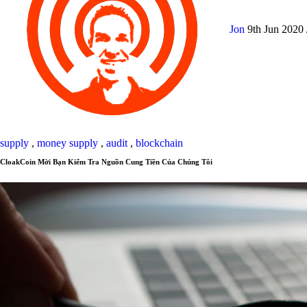
Jon
9th Jun 2020
supply
,
money supply
,
audit
,
blockchain
CloakCoin Mời Bạn Kiểm Tra Nguồn Cung Tiền Của Chúng Tôi