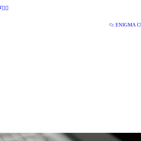
🕵‍♂
ENIGMA Ch