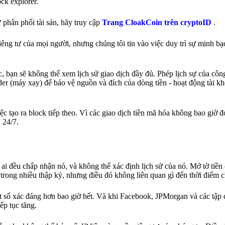
ck explorer.
phân phối tài sản, hãy truy cập
Trang CloakCoin trên cryptoID
.
riêng tư của mọi người, nhưng chúng tôi tin vào việc duy trì sự minh b
c, bạn sẽ không thể xem lịch sử giao dịch đầy đủ. Phép lịch sự của c
der (máy xay) để bảo vệ nguồn và đích của dòng tiền - hoạt động tài k
iệc tạo ra block tiếp theo. Vì các giao dịch tiền mã hóa không bao giờ 
n 24/7.
ứ ai đều chấp nhận nó, và không thể xác định lịch sử của nó. Mở tờ tiền
 trong nhiều thập kỷ, nhưng điều đó không liên quan gì đến thời điểm ch
ật số xác đáng hơn bao giờ hết. Và khi Facebook, JPMorgan và các tập
ếp tục tăng.