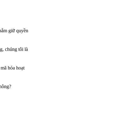
ọ nắm giữ quyền
, chúng tôi là
 mã hóa hoạt
không?