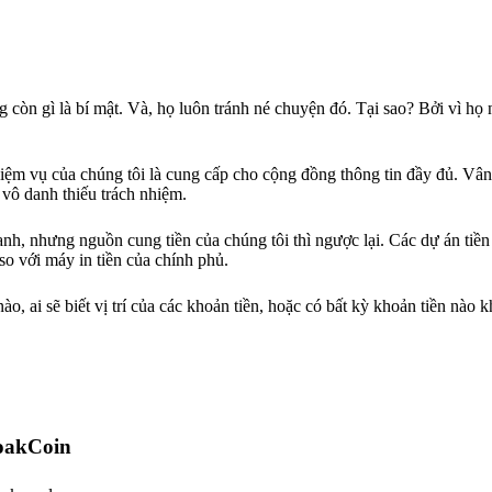
g còn gì là bí mật. Và, họ luôn tránh né chuyện đó. Tại sao? Bởi vì h
iệm vụ của chúng tôi là cung cấp cho cộng đồng thông tin đầy đủ. Vâng
vô danh thiếu trách nhiệm.
h, nhưng nguồn cung tiền của chúng tôi thì ngược lại. Các dự án tiền
o với máy in tiền của chính phủ.
o, ai sẽ biết vị trí của các khoản tiền, hoặc có bất kỳ khoản tiền nào 
oakCoin