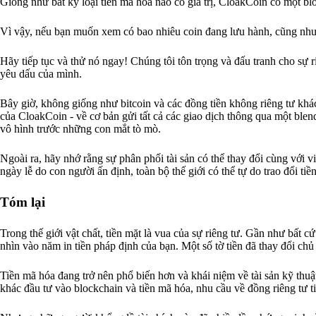
Giống như bất kỳ loại tiền mã hóa nào có giá trị, CloakCoin có một blo
Vì vậy, nếu bạn muốn xem có bao nhiêu coin đang lưu hành, cũng như 
Hãy tiếp tục và thử nó ngay! Chúng tôi tôn trọng và đấu tranh cho sự 
yêu dấu của mình.
Bây giờ, không giống như bitcoin và các đồng tiền không riêng tư khá
của CloakCoin - về cơ bản gửi tất cả các giao dịch thông qua một blen
vô hình trước những con mắt tò mò.
Ngoài ra, hãy nhớ rằng sự phân phối tài sản có thể thay đổi cùng với v
ngày lễ do con người ấn định, toàn bộ thế giới có thể tự do trao đổi tiề
Tóm lại
Trong thế giới vật chất, tiền mặt là vua của sự riêng tư. Gần như bất c
nhìn vào năm in tiền pháp định của bạn. Một số tờ tiền đã thay đổi chủ
Tiền mã hóa đang trở nên phổ biến hơn và khái niệm về tài sản kỹ thu
khác đầu tư vào blockchain và tiền mã hóa, nhu cầu về đồng riêng tư ti