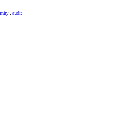
mity
,
audit