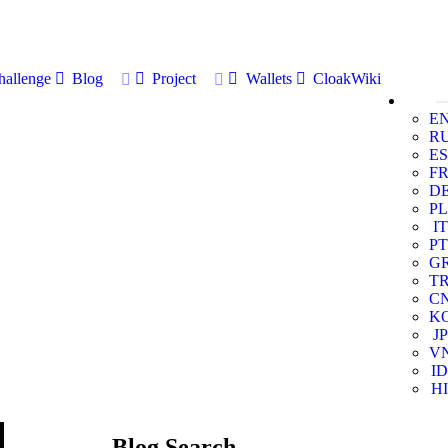
allenge
Blog
Project
Wallets
CloakWiki
E
R
ES
F
D
PL
IT
PT
G
T
C
K
JP
V
ID
HI
Blog Search