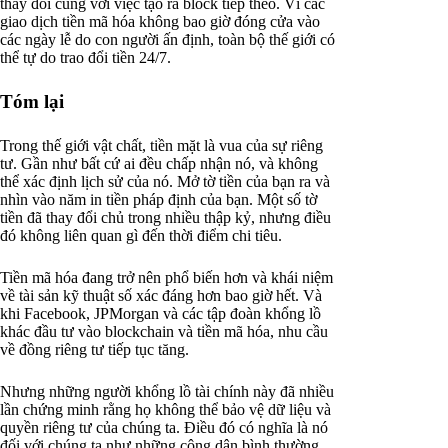
thay đổi cùng với việc tạo ra block tiếp theo. Vì các
giao dịch tiền mã hóa không bao giờ đóng cửa vào
các ngày lễ do con người ấn định, toàn bộ thế giới có
thể tự do trao đổi tiền 24/7.
Tóm lại
Trong thế giới vật chất, tiền mặt là vua của sự riêng
tư. Gần như bất cứ ai đều chấp nhận nó, và không
thể xác định lịch sử của nó. Mở tờ tiền của bạn ra và
nhìn vào năm in tiền pháp định của bạn. Một số tờ
tiền đã thay đổi chủ trong nhiều thập kỷ, nhưng điều
đó không liên quan gì đến thời điểm chi tiêu.
Tiền mã hóa đang trở nên phổ biến hơn và khái niệm
về tài sản kỹ thuật số xác đáng hơn bao giờ hết. Và
khi Facebook, JPMorgan và các tập đoàn khổng lồ
khác đầu tư vào blockchain và tiền mã hóa, nhu cầu
về đồng riêng tư tiếp tục tăng.
Nhưng những người khổng lồ tài chính này đã nhiều
lần chứng minh rằng họ không thể bảo vệ dữ liệu và
quyền riêng tư của chúng ta. Điều đó có nghĩa là nó
đối với chúng ta như những công dân bình thường.