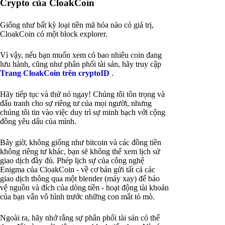
Crypto của CloakCoin
Giống như bất kỳ loại tiền mã hóa nào có giá trị,
CloakCoin có một block explorer.
Vì vậy, nếu bạn muốn xem có bao nhiêu coin đang
lưu hành, cũng như phân phối tài sản, hãy truy cập
Trang CloakCoin trên cryptoID
.
Hãy tiếp tục và thử nó ngay! Chúng tôi tôn trọng và
đấu tranh cho sự riêng tư của mọi người, nhưng
chúng tôi tin vào việc duy trì sự minh bạch với cộng
đồng yêu dấu của mình.
Bây giờ, không giống như bitcoin và các đồng tiền
không riêng tư khác, bạn sẽ không thể xem lịch sử
giao dịch đầy đủ. Phép lịch sự của công nghệ
Enigma của CloakCoin - về cơ bản gửi tất cả các
giao dịch thông qua một blender (máy xay) để bảo
vệ nguồn và đích của dòng tiền - hoạt động tài khoản
của bạn vẫn vô hình trước những con mắt tò mò.
Ngoài ra, hãy nhớ rằng sự phân phối tài sản có thể