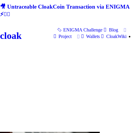
🎥 Untraceable CloakCoin Transaction via ENIGMA
⚡🕵‍♂
ENIGMA Challenge
Blog
cloak
Project
Wallets
CloakWiki