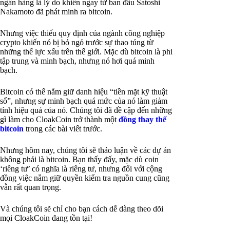
ngân hàng là lý do khiến ngay từ ban đầu Satoshi
Nakamoto đã phát minh ra bitcoin.
Nhưng việc thiếu quy định của ngành công nghiệp
crypto khiến nó bị bỏ ngỏ trước sự thao túng từ
những thế lực xấu trên thế giới. Mặc dù bitcoin là phi
tập trung và minh bạch, nhưng nó hơi quá minh
bạch.
Bitcoin có thể nắm giữ danh hiệu “tiền mặt kỹ thuật
số”, nhưng sự minh bạch quá mức của nó làm giảm
tính hiệu quả của nó. Chúng tôi đã đề cập đến những
gì làm cho CloakCoin trở thành một
đồng thay thế
bitcoin
trong các bài viết trước.
Nhưng hôm nay, chúng tôi sẽ thảo luận về các dự án
không phải là bitcoin. Bạn thấy đấy, mặc dù coin
‘riêng tư’ có nghĩa là riêng tư, nhưng đối với cộng
đồng việc nắm giữ quyền kiểm tra nguồn cung cũng
vẫn rất quan trọng.
Và chúng tôi sẽ chỉ cho bạn cách dễ dàng theo dõi
mọi CloakCoin đang tồn tại!