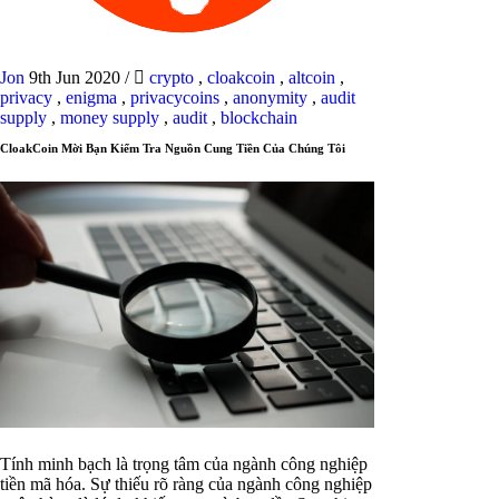
Jon
9th Jun 2020
/
crypto
,
cloakcoin
,
altcoin
,
privacy
,
enigma
,
privacycoins
,
anonymity
,
audit
supply
,
money supply
,
audit
,
blockchain
CloakCoin Mời Bạn Kiểm Tra Nguồn Cung Tiền Của Chúng Tôi
Tính minh bạch là trọng tâm của ngành công nghiệp
tiền mã hóa. Sự thiếu rõ ràng của ngành công nghiệp