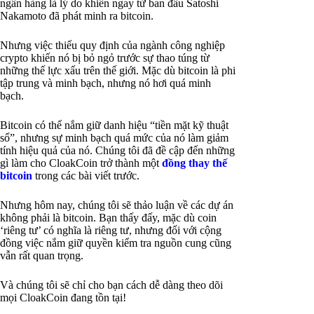
ngân hàng là lý do khiến ngay từ ban đầu Satoshi
Nakamoto đã phát minh ra bitcoin.
Nhưng việc thiếu quy định của ngành công nghiệp
crypto khiến nó bị bỏ ngỏ trước sự thao túng từ
những thế lực xấu trên thế giới. Mặc dù bitcoin là phi
tập trung và minh bạch, nhưng nó hơi quá minh
bạch.
Bitcoin có thể nắm giữ danh hiệu “tiền mặt kỹ thuật
số”, nhưng sự minh bạch quá mức của nó làm giảm
tính hiệu quả của nó. Chúng tôi đã đề cập đến những
gì làm cho CloakCoin trở thành một
đồng thay thế
bitcoin
trong các bài viết trước.
Nhưng hôm nay, chúng tôi sẽ thảo luận về các dự án
không phải là bitcoin. Bạn thấy đấy, mặc dù coin
‘riêng tư’ có nghĩa là riêng tư, nhưng đối với cộng
đồng việc nắm giữ quyền kiểm tra nguồn cung cũng
vẫn rất quan trọng.
Và chúng tôi sẽ chỉ cho bạn cách dễ dàng theo dõi
mọi CloakCoin đang tồn tại!