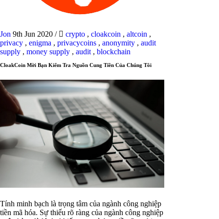
Jon
9th Jun 2020
/
crypto
,
cloakcoin
,
altcoin
,
privacy
,
enigma
,
privacycoins
,
anonymity
,
audit
supply
,
money supply
,
audit
,
blockchain
CloakCoin Mời Bạn Kiểm Tra Nguồn Cung Tiền Của Chúng Tôi
Tính minh bạch là trọng tâm của ngành công nghiệp
tiền mã hóa. Sự thiếu rõ ràng của ngành công nghiệp