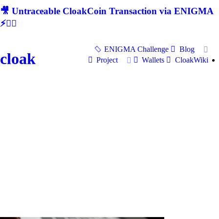
🎥 Untraceable CloakCoin Transaction via ENIGMA
⚡🕵‍♂
ENIGMA Challenge
Blog
cloak
Project
Wallets
CloakWiki