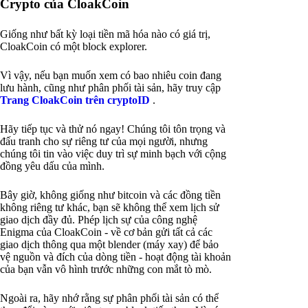
Crypto của CloakCoin
Giống như bất kỳ loại tiền mã hóa nào có giá trị,
CloakCoin có một block explorer.
Vì vậy, nếu bạn muốn xem có bao nhiêu coin đang
lưu hành, cũng như phân phối tài sản, hãy truy cập
Trang CloakCoin trên cryptoID
.
Hãy tiếp tục và thử nó ngay! Chúng tôi tôn trọng và
đấu tranh cho sự riêng tư của mọi người, nhưng
chúng tôi tin vào việc duy trì sự minh bạch với cộng
đồng yêu dấu của mình.
Bây giờ, không giống như bitcoin và các đồng tiền
không riêng tư khác, bạn sẽ không thể xem lịch sử
giao dịch đầy đủ. Phép lịch sự của công nghệ
Enigma của CloakCoin - về cơ bản gửi tất cả các
giao dịch thông qua một blender (máy xay) để bảo
vệ nguồn và đích của dòng tiền - hoạt động tài khoản
của bạn vẫn vô hình trước những con mắt tò mò.
Ngoài ra, hãy nhớ rằng sự phân phối tài sản có thể