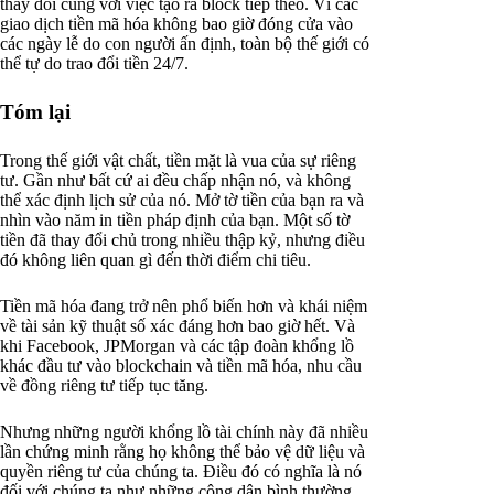
thay đổi cùng với việc tạo ra block tiếp theo. Vì các
giao dịch tiền mã hóa không bao giờ đóng cửa vào
các ngày lễ do con người ấn định, toàn bộ thế giới có
thể tự do trao đổi tiền 24/7.
Tóm lại
Trong thế giới vật chất, tiền mặt là vua của sự riêng
tư. Gần như bất cứ ai đều chấp nhận nó, và không
thể xác định lịch sử của nó. Mở tờ tiền của bạn ra và
nhìn vào năm in tiền pháp định của bạn. Một số tờ
tiền đã thay đổi chủ trong nhiều thập kỷ, nhưng điều
đó không liên quan gì đến thời điểm chi tiêu.
Tiền mã hóa đang trở nên phổ biến hơn và khái niệm
về tài sản kỹ thuật số xác đáng hơn bao giờ hết. Và
khi Facebook, JPMorgan và các tập đoàn khổng lồ
khác đầu tư vào blockchain và tiền mã hóa, nhu cầu
về đồng riêng tư tiếp tục tăng.
Nhưng những người khổng lồ tài chính này đã nhiều
lần chứng minh rằng họ không thể bảo vệ dữ liệu và
quyền riêng tư của chúng ta. Điều đó có nghĩa là nó
đối với chúng ta như những công dân bình thường.