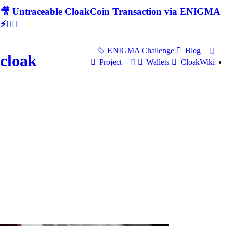
🎥 Untraceable CloakCoin Transaction via ENIGMA
⚡🕵‍♂
ENIGMA Challenge
Blog
cloak
Project
Wallets
CloakWiki