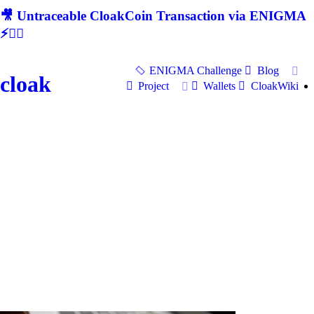
🎥 Untraceable CloakCoin Transaction via ENIGMA
⚡🕵‍♂
ENIGMA Challenge
Blog
cloak
Project
Wallets
CloakWiki